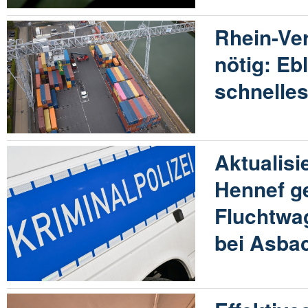
Rhein-Ver
nötig: Eb
schnelle
Aktualisi
Hennef g
Fluchtwa
bei Asba