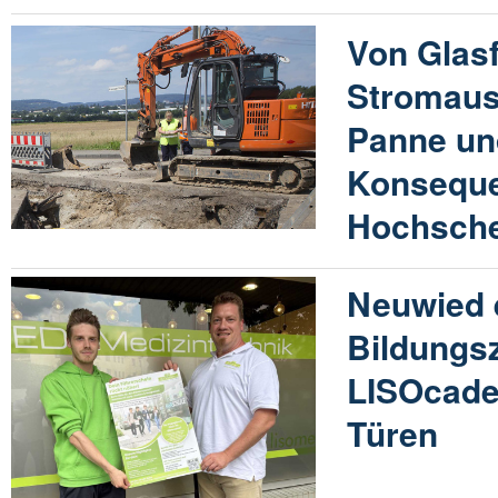
Von Glas
Stromausf
Panne un
Konseque
Hochsch
Neuwied 
Bildungs
LISOcade
Türen