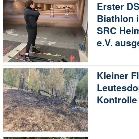
Erster DS
Biathlon 
SRC Heim
e.V. ausg
Kleiner F
Leutesdor
Kontrolle