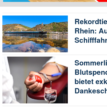
Rekordtie
Rhein: A
Schifffah
Sommerli
Blutspen
bietet ex
Dankesc