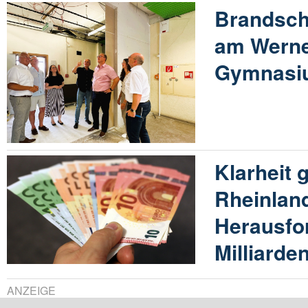
Brandsc
am Werne
Gymnasiu
Klarheit 
Rheinland
Herausfo
Milliarde
ANZEIGE