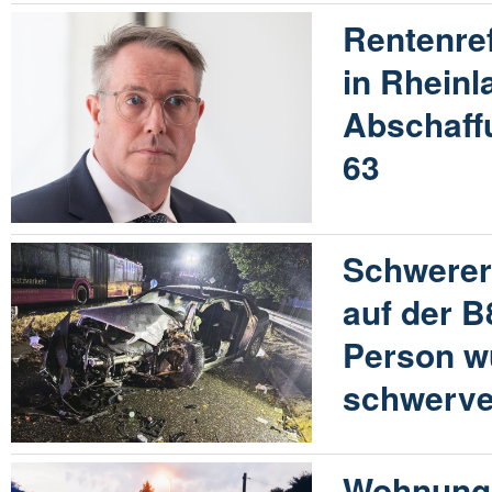
Rentenre
in Rheinl
Abschaff
63
Schwerer
auf der B
Person w
schwerve
Wohnungs