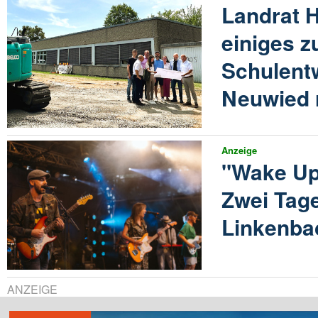
Landrat H
einiges z
Schulent
Neuwied r
Anzeige
"Wake Up
Zwei Tage
Linkenba
ANZEIGE