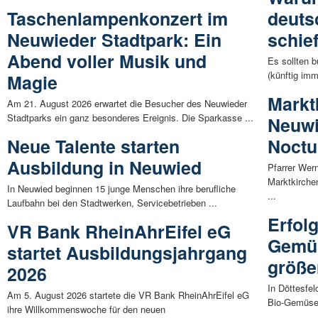
Taschenlampenkonzert im
deuts
Neuwieder Stadtpark: Ein
schie
Abend voller Musik und
Es sollten 
(künftig im
Magie
Markt
Am 21. August 2026 erwartet die Besucher des Neuwieder
Stadtparks ein ganz besonderes Ereignis. Die Sparkasse ...
Neuwi
Neue Talente starten
Noctu
Ausbildung in Neuwied
Pfarrer Wer
Marktkirche
In Neuwied beginnen 15 junge Menschen ihre berufliche
...
Laufbahn bei den Stadtwerken, Servicebetrieben ...
Erfol
VR Bank RheinAhrEifel eG
Gemüs
startet Ausbildungsjahrgang
größe
2026
In Döttesfe
Am 5. August 2026 startete die VR Bank RheinAhrEifel eG
Bio-Gemüse 
ihre Willkommenswoche für den neuen