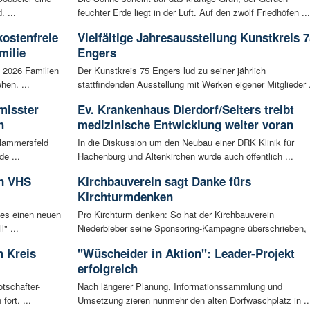
 ...
feuchter Erde liegt in der Luft. Auf den zwölf Friedhöfen ...
kostenfreie
Vielfältige Jahresausstellung Kunstkreis 7
milie
Engers
i 2026 Familien
Der Kunstkreis 75 Engers lud zu seiner jährlich
hen. ...
stattfindenden Ausstellung mit Werken eigener Mitglieder .
misster
Ev. Krankenhaus Dierdorf/Selters treibt
h
medizinische Entwicklung weiter voran
Flammersfeld
In die Diskussion um den Neubau einer DRK Klinik für
de ...
Hachenburg und Altenkirchen wurde auch öffentlich ...
in VHS
Kirchbauverein sagt Danke fürs
Kirchturmdenken
 es einen neuen
Pro Kirchturm denken: So hat der Kirchbauverein
" ...
Niederbieber seine Sponsoring-Kampagne überschrieben, .
 Kreis
"Wüscheider in Aktion": Leader-Projekt
erfolgreich
tschafter-
Nach längerer Planung, Informationssammlung und
ort. ...
Umsetzung zieren nunmehr den alten Dorfwaschplatz in ..