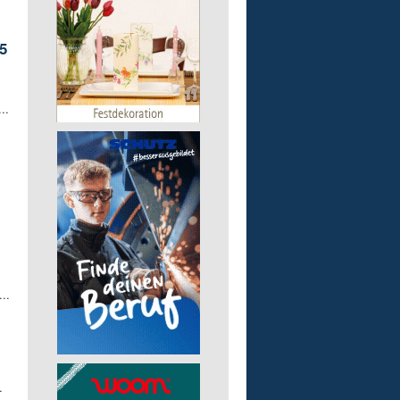
5
..
..
.