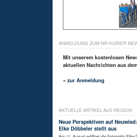
ANMELDUNG ZUM NR-KURIER NE
Mit unserem kostenlosen Newsl
aktuellen Nachrichten aus de
»
zur Anmeldung
AKTUELLE ARTIKEL AUS REGION
Neue Perspektiven auf Neuwied:
Elke Döbbeler stellt aus
Am 11. August eröffnet die Fotografin Elke 