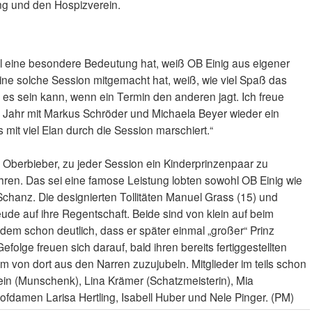
ung und den Hospizverein.
 eine besondere Bedeutung hat, weiß OB Einig aus eigener
ine solche Session mitgemacht hat, weiß, wie viel Spaß das
es sein kann, wenn ein Termin den anderen jagt. Ich freue
m Jahr mit Markus Schröder und Michaela Beyer wieder ein
mit viel Elan durch die Session marschiert.“
e Oberbieber, zu jeder Session ein Kinderprinzenpaar zu
ahren. Das sei eine famose Leistung lobten sowohl OB Einig wie
hanz. Die designierten Tollitäten Manuel Grass (15) und
eude auf ihre Regentschaft. Beide sind von klein auf beim
em schon deutlich, dass er später einmal „großer“ Prinz
olge freuen sich darauf, bald ihren bereits fertiggestellten
 von dort aus den Narren zuzujubeln. Mitglieder im teils schon
ein (Munschenk), Lina Krämer (Schatzmeisterin), Mia
fdamen Larisa Hertling, Isabell Huber und Nele Pinger. (PM)