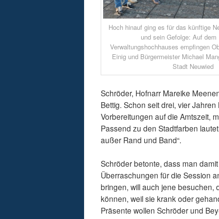
Hoch hinauf ging es für das künftige 
und sein Gefolge: Auf dem
Verwaltungshochhauses empfingen Ob
Einig und Bürgermeister Michael Mang
Stadt Neuwied
Schröder, Hofnarr Mareike Meene
Bettig. Schon seit drei, vier Jahr
Vorbereitungen auf die Amtszeit, mi
Passend zu den Stadtfarben lautet 
außer Rand und Band“.
Schröder betonte, dass man damit 
Überraschungen für die Session a
bringen, will auch jene besuchen, 
können, weil sie krank oder geha
Präsente wollen Schröder und Bey