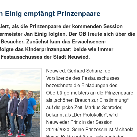
n Einig empfängt Prinzenpaare
siert, als die Prinzenpaare der kommenden Session
rmeister Jan Einig folgten. Der OB freute sich über die
n Besucher. Zunächst kam das Erwachsenen-
 folgte das Kinderprinzenpaar; beide wie immer
s Festausschusses der Stadt Neuwied.
Neuwied. Gerhard Schanz, der
Vorsitzende des Festausschusses
bezeichnete die Einladungen des
Oberbürgermeisters an die Prinzenpaare
als „schönen Brauch zur Einstimmung“
auf die jecke Zeit. Markus Schröder,
bekannt als „Der Protokoller“, wird
Neuwieder Prinz in der Session
2019/2020. Seine Prinzessin ist Michaela
Beyer. Beide gehören - wie auch der