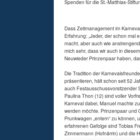
Spenden für die St.-Matthias-Stift
Dass Zeitmanagement im Karneval
Erfahrung: „Jeder, der schon mal e
macht, aber auch wie anstrengend 
mich sehr, dass wir auch in diese
Neuwieder Prinzenpaar haben, das 
Die Tradition der Karnevalsfreund
präsentieren, hält schon seit 52 J
auch Festausschussvorsitzender Sc
Paulina Thon (12) sind voller Vorfr
Karneval dabei, Manuel machte zud
werden möchte. Prinzenpaar und Gef
Prunkwagen „entern“ zu können, um
erfahrenen Gefolge sind Tobias Fr
Zimmermann (Hofnärrin) und die Ho