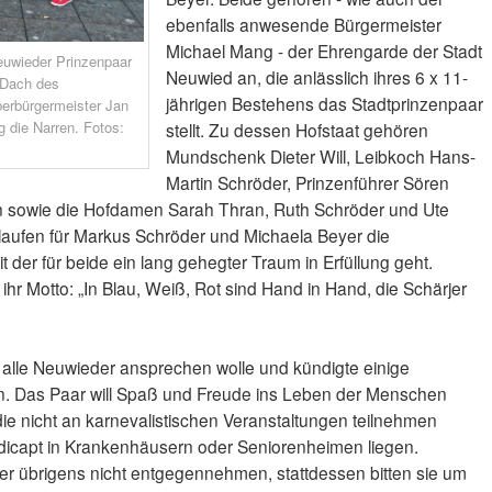
ebenfalls anwesende Bürgermeister
Michael Mang - der Ehrengarde der Stadt
Neuwieder Prinzenpaar
Neuwied an, die anlässlich ihres 6 x 11-
 Dach des
jährigen Bestehens das Stadtprinzenpaar
erbürgermeister Jan
 die Narren. Fotos:
stellt. Zu dessen Hofstaat gehören
Mundschenk Dieter Will, Leibkoch Hans-
Martin Schröder, Prinzenführer Sören
n sowie die Hofdamen Sarah Thran, Ruth Schröder und Ute
en laufen für Markus Schröder und Michaela Beyer die
t der für beide ein lang gehegter Traum in Erfüllung geht.
ihr Motto: „In Blau, Weiß, Rot sind Hand in Hand, die Schärjer
alle Neuwieder ansprechen wolle und kündigte einige
n. Das Paar will Spaß und Freude ins Leben der Menschen
die nicht an karnevalistischen Veranstaltungen teilnehmen
ndicapt in Krankenhäusern oder Seniorenheimen liegen.
er übrigens nicht entgegennehmen, stattdessen bitten sie um