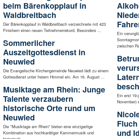
beim Bärenkopplauf in
Alkoh
Waldbreitbach
Niede
Fahrer
Der Bärenkopplauf in Waldbreitbach verzeichnete mit 423
Finishern einen neuen Teilnehmerrekord. Besonders ...
Ein verungl
Sonntagmorg
Sommerlicher
zwischen Ra
Auszeitgottesdienst in
Betru
Neuwied
verur
Die Evangelische Kirchengemeinde Neuwied lädt zu einem
Later
Gottesdienst unter freiem Himmel ein. Am 16. August ...
besch
Musiktage am Rhein: Junge
Ein erst 19-
Talente verzaubern
November) ei
historische Orte rund um
Nicol
Neuwied
Fluch
Die "Musiktage am Rhein" bieten eine einzigartige
und Id
Kombination aus hochkarätiger Kammermusik und
historisch ...