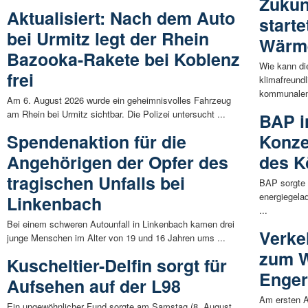
Zukun
Aktualisiert: Nach dem Auto
start
bei Urmitz legt der Rhein
Wärm
Bazooka-Rakete bei Koblenz
Wie kann di
frei
klimafreund
kommunalen
Am 6. August 2026 wurde ein geheimnisvolles Fahrzeug
am Rhein bei Urmitz sichtbar. Die Polizei untersucht ...
BAP i
Spendenaktion für die
Konzer
Angehörigen der Opfer des
des K
tragischen Unfalls bei
BAP sorgte 
energiegela
Linkenbach
...
Bei einem schweren Autounfall in Linkenbach kamen drei
Verke
junge Menschen im Alter von 19 und 16 Jahren ums ...
zum W
Kuscheltier-Delfin sorgt für
Enge
Aufsehen auf der L98
Am ersten 
Ein ungewöhnlicher Fund sorgte am Samstag (8. August