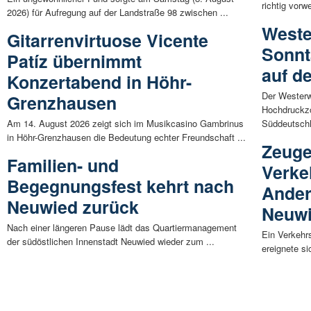
richtig vorw
2026) für Aufregung auf der Landstraße 98 zwischen ...
Weste
Gitarrenvirtuose Vicente
Sonnt
Patíz übernimmt
auf d
Konzertabend in Höhr-
Der Westerwa
Grenzhausen
Hochdruckzo
Am 14. August 2026 zeigt sich im Musikcasino Gambrinus
Süddeutschl
in Höhr-Grenzhausen die Bedeutung echter Freundschaft ...
Zeuge
Familien- und
Verke
Begegnungsfest kehrt nach
Ander
Neuwied zurück
Neuwi
Nach einer längeren Pause lädt das Quartiermanagement
Ein Verkehrs
der südöstlichen Innenstadt Neuwied wieder zum ...
ereignete s