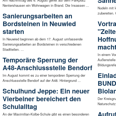
Sahn
Am Nachmittag des 6. August geriet auf dem Parkplatz
Nentershausen ein Wohnwagen in Brand. Die Insassen ...
Nudeln mit 
zubereiten. 
Sanierungsarbeiten an
Bordsteinen in Neuwied
Vortra
starten
"Zeit
Hoffn
In Neuwied beginnen ab dem 17. August umfassende
Sanierungsarbeiten an Bordsteinen in verschiedenen
mach
Stadtteilen. ...
In einem Vo
Temporäre Sperrung der
Außenstelle
Bildungsrefe
A48-Anschlussstelle Bendorf
Einla
Im August kommt es zu einer temporären Sperrung der
Anschlussstelle Bendorf auf der A48. Hintergrund ...
BUND
Schulhund Jeppe: Ein neuer
Biola
Vierbeiner bereichert den
Der Kreisgr
Naturschutz
Schulalltag
Aufru
An der Maximilian-Kolbe-Schule gibt es einen besonderen