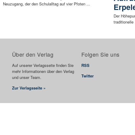
Neuzugang, der den Schulalltag auf vier Pfoten ...
Erpel
Der Höhepun
traditionell
Über den Verlag
Folgen Sie uns
Auf unserer Verlagsseite finden Sie
RSS
mehr Informationen über den Verlag
Twitter
und unser Team.
Zur Verlagsseite »