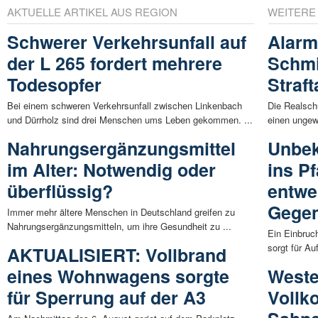
AKTUELLE ARTIKEL AUS REGION
WEITERE
Schwerer Verkehrsunfall auf
Alarm
der L 265 fordert mehrere
Schmi
Todesopfer
Straf
Bei einem schweren Verkehrsunfall zwischen Linkenbach
Die Realsch
und Dürrholz sind drei Menschen ums Leben gekommen. ...
einen ungewö
Nahrungsergänzungsmittel
Unbek
im Alter: Notwendig oder
ins P
überflüssig?
entwe
Gegen
Immer mehr ältere Menschen in Deutschland greifen zu
Nahrungsergänzungsmitteln, um ihre Gesundheit zu ...
Ein Einbruch
sorgt für Au
AKTUALISIERT: Vollbrand
eines Wohnwagens sorgte
Weste
für Sperrung auf der A3
Vollk