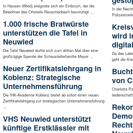
gesto
In Hausen (Wied) ereignete sich ein Einbruch, der die
In der Nacht
Bewohner des Ortsteils Reuschenbach beunruhigt. ...
Polizeistrei
1.000 frische Bratwürste
Kreis
unterstützen die Tafel in
wird 
Neuwied
digit
Die Tafel Neuwied durfte sich zum dritten Mal über eine
Da das Leben
großzügige Spende der Schaustellerfamilie Meyer ...
geht die Kre
Neuer Zertifikatslehrgang in
Bucht
Koblenz: Strategische
von C
Unternehmensführung
Charlotta Pa
Die IHK-Akademie Koblenz bietet ab sofort einen neuen
leidenschaftl
Zertifikatslehrgang zur strategischen Unternehmensführung
Rekor
...
Demon
VHS Neuwied unterstützt
Recht
künftige Erstklässler mit