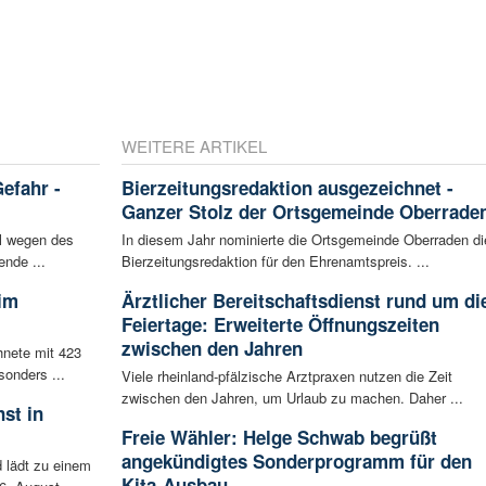
WEITERE ARTIKEL
efahr -
Bierzeitungsredaktion ausgezeichnet -
Ganzer Stolz der Ortsgemeinde Oberrade
el wegen des
In diesem Jahr nominierte die Ortsgemeinde Oberraden di
ende ...
Bierzeitungsredaktion für den Ehrenamtspreis. ...
eim
Ärztlicher Bereitschaftsdienst rund um di
Feiertage: Erweiterte Öffnungszeiten
zwischen den Jahren
hnete mit 423
sonders ...
Viele rheinland-pfälzische Arztpraxen nutzen die Zeit
zwischen den Jahren, um Urlaub zu machen. Daher ...
st in
Freie Wähler: Helge Schwab begrüßt
angekündigtes Sonderprogramm für den
 lädt zu einem
Kita-Ausbau