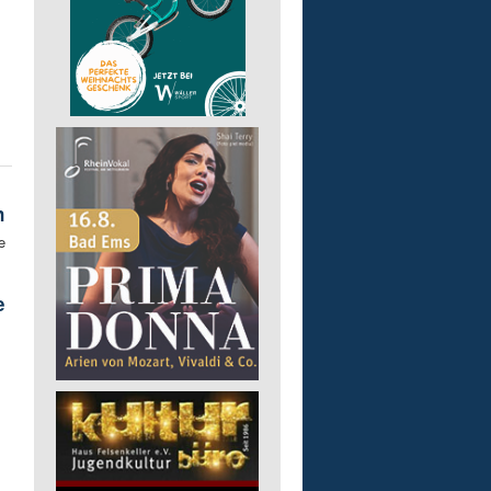
n
e
e