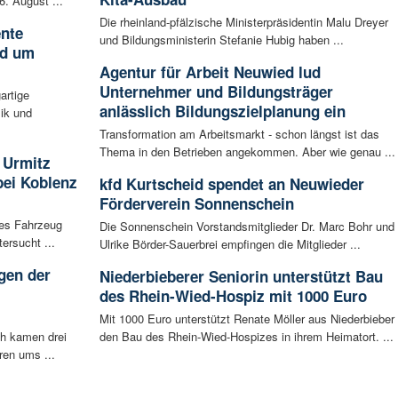
. August ...
Die rheinland-pfälzische Ministerpräsidentin Malu Dreyer
ente
und Bildungsministerin Stefanie Hubig haben ...
nd um
Agentur für Arbeit Neuwied lud
Unternehmer und Bildungsträger
artige
anlässlich Bildungszielplanung ein
ik und
Transformation am Arbeitsmarkt - schon längst ist das
Thema in den Betrieben angekommen. Aber wie genau ...
 Urmitz
bei Koblenz
kfd Kurtscheid spendet an Neuwieder
Förderverein Sonnenschein
les Fahrzeug
Die Sonnenschein Vorstandsmitglieder Dr. Marc Bohr und
ersucht ...
Ulrike Börder-Sauerbrei empfingen die Mitglieder ...
gen der
Niederbieberer Seniorin unterstützt Bau
i
des Rhein-Wied-Hospiz mit 1000 Euro
Mit 1000 Euro unterstützt Renate Möller aus Niederbieber
ch kamen drei
den Bau des Rhein-Wied-Hospizes in ihrem Heimatort. ...
ren ums ...