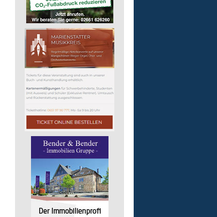
Auslieferungsfahrer/-in
für Mittagessen
Lebenshilfe im Landkreis Altenk
GmbH
57537 Mittelhof