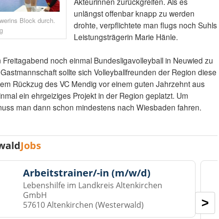
Akteurinnen zurückgreifen. Als es
unlängst offenbar knapp zu werden
werins Block durch.
drohte, verpflichtete man flugs noch Suhls
g
Leistungsträgerin Marie Hänle.
 Freitagabend noch einmal Bundesligavolleyball in Neuwied zu
Gastmannschaft sollte sich Volleyballfreunden der Region diese
ch dem Rückzug des VC Mendig vor einem guten Jahrzehnt aus
nmal ein ehrgeiziges Projekt in der Region geplatzt. Um
muss man dann schon mindestens nach Wiesbaden fahren.
wald
Jobs
Arbeitstrainer/-in (m/w/d)
Lebenshilfe im Landkreis Altenkirchen
GmbH
>
57610 Altenkirchen (Westerwald)