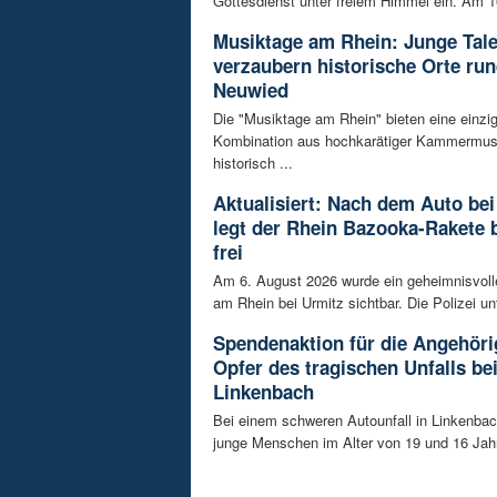
Gottesdienst unter freiem Himmel ein. Am 16
Musiktage am Rhein: Junge Tal
verzaubern historische Orte ru
Neuwied
Die "Musiktage am Rhein" bieten eine einzig
Kombination aus hochkarätiger Kammermus
historisch ...
Aktualisiert: Nach dem Auto bei
legt der Rhein Bazooka-Rakete 
frei
Am 6. August 2026 wurde ein geheimnisvol
am Rhein bei Urmitz sichtbar. Die Polizei unt
Spendenaktion für die Angehöri
Opfer des tragischen Unfalls be
Linkenbach
Bei einem schweren Autounfall in Linkenba
junge Menschen im Alter von 19 und 16 Jah