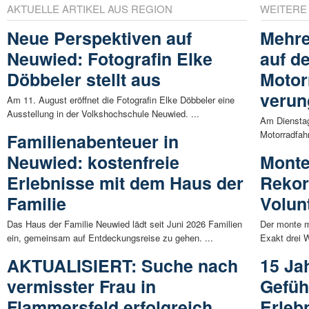
AKTUELLE ARTIKEL AUS REGION
WEITERE
Neue Perspektiven auf
Mehre
Neuwied: Fotografin Elke
auf d
Döbbeler stellt aus
Motor
verun
Am 11. August eröffnet die Fotografin Elke Döbbeler eine
Ausstellung in der Volkshochschule Neuwied. ...
Am Dienstag
Motorradfahr
Familienabenteuer in
Neuwied: kostenfreie
Monte
Erlebnisse mit dem Haus der
Rekor
Familie
Volun
Das Haus der Familie Neuwied lädt seit Juni 2026 Familien
Der monte m
ein, gemeinsam auf Entdeckungsreise zu gehen. ...
Exakt drei 
AKTUALISIERT: Suche nach
15 Ja
vermisster Frau in
Gefüh
Flammersfeld erfolgreich
Erleb