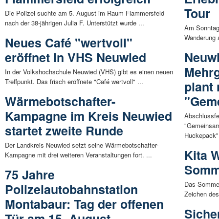
Tour
Die Polizei suchte am 5. August im Raum Flammersfeld
nach der 38-jährigen Julia F. Unterstützt wurde ...
Am Sonntag,
Wanderung au
Neues Café "wertvoll"
eröffnet in VHS Neuwied
Neuwi
Mehrg
In der Volkshochschule Neuwied (VHS) gibt es einen neuen
Treffpunkt. Das frisch eröffnete "Café wertvoll" ...
plant
Wärmebotschafter-
"Geme
Kampagne im Kreis Neuwied
Abschlussfe
"Gemeinsam 
startet zweite Runde
Huckepack":
Der Landkreis Neuwied setzt seine Wärmebotschafter-
Kita 
Kampagne mit drei weiteren Veranstaltungen fort. ...
Somm
75 Jahre
Das Sommerf
Polizeiautobahnstation
Zeichen des 
Montabaur: Tag der offenen
Siche
Tür am 15. August