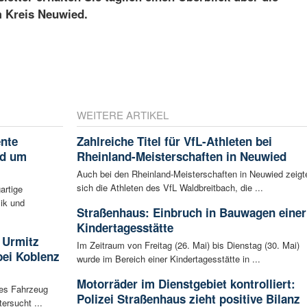
m Kreis Neuwied.
WEITERE ARTIKEL
ente
Zahlreiche Titel für VfL-Athleten bei
nd um
Rheinland-Meisterschaften in Neuwied
Auch bei den Rheinland-Meisterschaften in Neuwied zeigt
sich die Athleten des VfL Waldbreitbach, die ...
artige
ik und
Straßenhaus: Einbruch in Bauwagen einer
Kindertagesstätte
 Urmitz
Im Zeitraum von Freitag (26. Mai) bis Dienstag (30. Mai)
bei Koblenz
wurde im Bereich einer Kindertagesstätte in ...
Motorräder im Dienstgebiet kontrolliert:
les Fahrzeug
Polizei Straßenhaus zieht positive Bilanz
ersucht ...