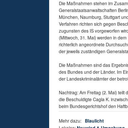
Die Maßnahmen stehen im Zusammen
Generalstaatsanwaltschaften Berli
München, Naumburg, Stuttgart und
Verfahren richten sich gegen Bes
zugunsten des IS vorgeworfen wir
(Mittwoch, 31. Mai) werden in dem
richterlich angeordnete Durchsuc
der jeweils zuständigen Generalst
Die Maßnahmen sind das Ergebni
des Bundes und der Länder. Im Ein
der Landeskriminalämter der betrof
Nachtrag: Am Freitag (2. Mai) teil
die Beschuldigte Cagla K. inzwisch
beim Bundesgerichtshof den Haftbe
Mehr dazu:
Blaulicht
Lokales:
Neuwied & Umgebung