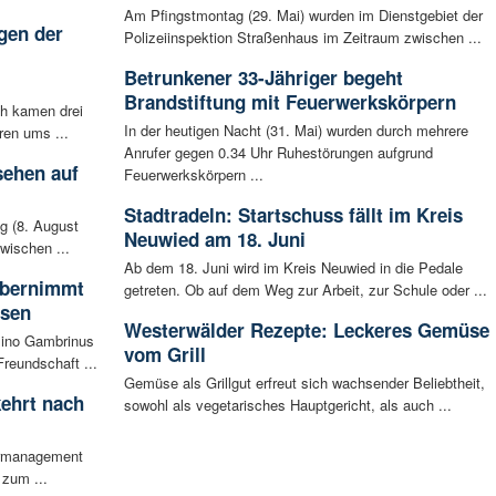
Am Pfingstmontag (29. Mai) wurden im Dienstgebiet der
gen der
Polizeiinspektion Straßenhaus im Zeitraum zwischen ...
i
Betrunkener 33-Jähriger begeht
Brandstiftung mit Feuerwerkskörpern
ch kamen drei
In der heutigen Nacht (31. Mai) wurden durch mehrere
ren ums ...
Anrufer gegen 0.34 Uhr Ruhestörungen aufgrund
sehen auf
Feuerwerkskörpern ...
Stadtradeln: Startschuss fällt im Kreis
g (8. August
Neuwied am 18. Juni
wischen ...
Ab dem 18. Juni wird im Kreis Neuwied in die Pedale
 übernimmt
getreten. Ob auf dem Weg zur Arbeit, zur Schule oder ...
usen
Westerwälder Rezepte: Leckeres Gemüse
sino Gambrinus
vom Grill
reundschaft ...
Gemüse als Grillgut erfreut sich wachsender Beliebtheit,
ehrt nach
sowohl als vegetarisches Hauptgericht, als auch ...
iermanagement
 zum ...