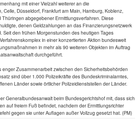
hang mit einer Vielzahl weiterer an die
n, Celle, Düsseldorf, Frankfurt am Main, Hamburg, Koblenz,
 Thüringen abgegebener Ermittlungsverfahren. Diese
chuldigte, denen Geldzahlungen an das Finanzierungsnetzwerk
d. Seit den frühen Morgenstunden des heutigen Tages
 Verfahrenskomplex in einer konzertierten Aktion bundesweit
hungsmaßnahmen in mehr als 90 weiteren Objekten im Auftrag
aatsanwaltschaft durchgeführt.
s enger Zusammenarbeit zwischen den Sicherheitsbehörden
satz sind über 1.000 Polizeikräfte des Bundeskriminalamtes,
fenen Länder sowie örtlicher Polizeidienststellen der Länder.
t der Generalbundesanwalt beim Bundesgerichtshof mit, dass sich
en auf freiem Fuß befindet, nachdem der Ermittlungsrichter
fehl gegen sie unter Auflagen außer Vollzug gesetzt hat. (PM)