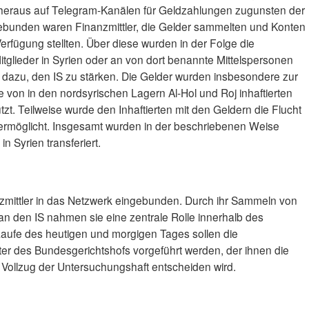
heraus auf Telegram-Kanälen für Geldzahlungen zugunsten der
gebunden waren Finanzmittler, die Gelder sammelten und Konten
rfügung stellten. Über diese wurden in der Folge die
glieder in Syrien oder an von dort benannte Mittelspersonen
n dazu, den IS zu stärken. Die Gelder wurden insbesondere zur
von in den nordsyrischen Lagern Al-Hol und Roj inhaftierten
t. Teilweise wurde den Inhaftierten mit den Geldern die Flucht
rmöglicht. Insgesamt wurden in der beschriebenen Weise
n Syrien transferiert.
zmittler in das Netzwerk eingebunden. Durch ihr Sammeln von
n den IS nahmen sie eine zentrale Rolle innerhalb des
Laufe des heutigen und morgigen Tages sollen die
ter des Bundesgerichtshofs vorgeführt werden, der ihnen die
 Vollzug der Untersuchungshaft entscheiden wird.