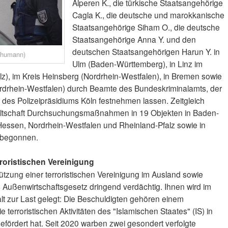
Alperen K., die türkische Staatsangehörige
Cagla K., die deutsche und marokkanische
Staatsangehörige Siham O., die deutsche
Staatsangehörige Anna Y. und den
deutschen Staatsangehörigen Harun Y. in
chumann)
Ulm (Baden-Württemberg), in Linz im
z), im Kreis Heinsberg (Nordrhein-Westfalen), in Bremen sowie
ordrhein-Westfalen) durch Beamte des Bundeskriminalamts, der
 des Polizeipräsidiums Köln festnehmen lassen. Zeitgleich
ltschaft Durchsuchungsmaßnahmen in 19 Objekten in Baden-
ssen, Nordrhein-Westfalen und Rheinland-Pfalz sowie in
 begonnen.
rroristischen Vereinigung
ützung einer terroristischen Vereinigung im Ausland sowie
 Außenwirtschaftsgesetz dringend verdächtig. Ihnen wird im
t zur Last gelegt: Die Beschuldigten gehören einem
e terroristischen Aktivitäten des "Islamischen Staates" (IS) in
efördert hat. Seit 2020 warben zwei gesondert verfolgte