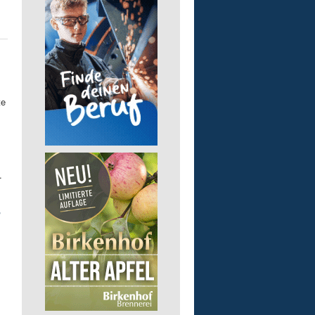
te
.
r