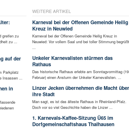
WEITERE ARTIKEL
lter:
Karneval bei der Offenen Gemeinde Heilig
Kreuz in Neuwied
 greifen zu
Karneval bei der Offenen Gemeinde Heilig Kreuz in
eit zu ...
Neuwied: Vor vollem Saal und bei toller Stimmung begrüß
...
Unkeler Karnevalisten stürmen das
g auf der
Rathaus
Das historische Rathaus erlebte am Sonntagvormittag (19
m Parkplatz
Februar) einen Ansturm der Unkeler Karnevalisten. ...
 Insassen ...
Linzer Jecken übernehmen die Macht übe
nen in
ihre Stadt
Man sagt, es ist das älteste Rathaus in Rheinland-Pfalz.
mfassende
Doch vor so viel Geschichte haben die Linzer ...
hiedenen
1. Karnevals-Kaffee-Sitzung Ü65 im
Dorfgemeinschaftshaus Thalhausen