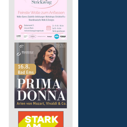
Pädagogische Fachkraft
für die Tagesförderstätt
Lebenshilfe im Landkreis Altenk
GmbH
57632 Flammersfeld