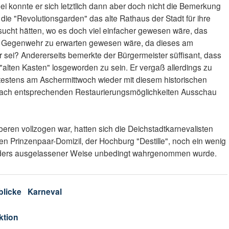
i konnte er sich letztlich dann aber doch nicht die Bemerkung
die "Revolutionsgarden" das alte Rathaus der Stadt für ihre
ucht hätten, wo es doch viel einfacher gewesen wäre, das
ei Gegenwehr zu erwarten gewesen wäre, da dieses am
sei? Andererseits bemerkte der Bürgermeister süffisant, dass
en "alten Kasten" losgeworden zu sein. Er vergaß allerdings zu
testens am Aschermittwoch wieder mit diesem historischen
ach entsprechenden Restaurierungsmöglichkeiten Ausschau
beren vollzogen war, hatten sich die Deichstadtkarnevalisten
n Prinzenpaar-Domizil, der Hochburg "Destille", noch ein wenig
onders ausgelassener Weise unbedingt wahrgenommen wurde.
blicke
Karneval
ktion