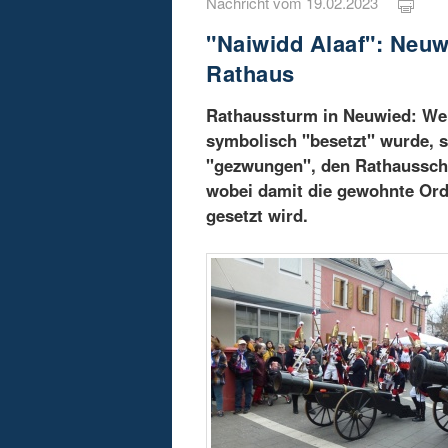
Nachricht vom 19.02.2023
"Naiwidd Alaaf": Neuw
Rathaus
Rathaussturm in Neuwied: Wen
symbolisch "besetzt" wurde, 
"gezwungen", den Rathausschl
wobei damit die gewohnte Ord
gesetzt wird.