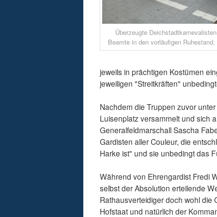
Überzeugte Deichstadtkarnevalisten
Beamte in den vorläufigen Ruhestand. 
jeweils in prächtigen Kostümen eing
jeweiligen "Streitkräften" unbedin
Nachdem die Truppen zuvor unter
Luisenplatz versammelt und sich au
Generalfeldmarschall Sascha Fa
Gardisten aller Couleur, die entsc
Harke ist" und sie unbedingt das F
Während von Ehrengardist Fredi 
selbst der Absolution erteilende W
Rathausverteidiger doch wohl die
Hofstaat und natürlich der Komman