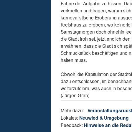
Fahne der Aufgabe zu hissen. Dabe
verkneifen und fragen, warum sich 
karnevalistische Eroberung ausges
Kreishaus zu erobern, wo keinerl
Samstagmorgen doch ohnehin leer 
die Stadt froh sei, jetzt endlich d
erwähnen, dass die Stadt sich spä
Schmuckstück beschäftigen und n
halten muss.
Obwohl die Kapitulation der Stadto
dazu entschlossen, im benachbarte
weiterzufeiern, was auch in bes
(Jürgen Grab)
Mehr dazu:
Veranstaltungsrück
Lokales:
Neuwied & Umgebung
Feedback:
Hinweise an die Reda