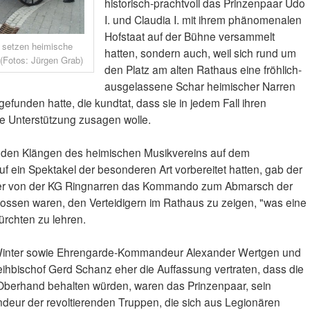
historisch-prachtvoll das Prinzenpaar Udo
I. und Claudia I. mit ihrem phänomenalen
Hofstaat auf der Bühne versammelt
 setzen heimische
hatten, sondern auch, weil sich rund um
(Fotos: Jürgen Grab)
den Platz am alten Rathaus eine fröhlich-
ausgelassene Schar heimischer Narren
efunden hatte, die kundtat, dass sie in jedem Fall ihren
gte Unterstützung zusagen wolle.
 den Klängen des heimischen Musikvereins auf dem
f ein Spektakel der besonderen Art vorbereitet hatten, gab der
ber von der KG Ringnarren das Kommando zum Abmarsch der
hlossen waren, den Verteidigern im Rathaus zu zeigen, "was eine
ürchten zu lehren.
Winter sowie Ehrengarde-Kommandeur Alexander Wertgen und
eihbischof Gerd Schanz eher die Auffassung vertraten, dass die
 Oberhand behalten würden, waren das Prinzenpaar, sein
deur der revoltierenden Truppen, die sich aus Legionären