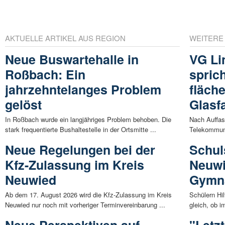
AKTUELLE ARTIKEL AUS REGION
WEITERE
Neue Buswartehalle in
VG Li
Roßbach: Ein
sprich
jahrzehntelanges Problem
fläch
gelöst
Glasf
In Roßbach wurde ein langjähriges Problem behoben. Die
Nach Auffas
stark frequentierte Bushaltestelle in der Ortsmitte ...
Telekommunik
Neue Regelungen bei der
Schuls
Kfz-Zulassung im Kreis
Neuwi
Neuwied
Gymn
Ab dem 17. August 2026 wird die Kfz-Zulassung im Kreis
Schülern Hi
Neuwied nur noch mit vorheriger Terminvereinbarung ...
gleich, ob i
Neue Perspektiven auf
"Letz