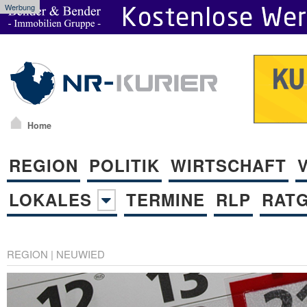
Werbung
Home
REGION
POLITIK
WIRTSCHAFT
LOKALES
TERMINE
RLP
RAT
REGION
|
NEUWIED