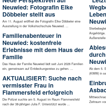
Neuwied: Fotografin Elke
Wegbe
Döbbeler stellt aus
Leben
Neuw
Am 11. August eröffnet die Fotografin Elke Döbbeler eine
Ausstellung in der Volkshochschule Neuwied. ...
Sterbebeglei
Angehörige.
Familienabenteuer in
Außenstelle 
Neuwied: kostenfreie
Ables
Erlebnisse mit dem Haus der
durch
Familie
Neuw
Das Haus der Familie Neuwied lädt seit Juni 2026 Familien
ein, gemeinsam auf Entdeckungsreise zu gehen. ...
Ab dem 5. S
(KWW) in se
AKTUALISIERT: Suche nach
Einbr
vermisster Frau in
Asba
Flammersfeld erfolgreich
Mittwochnac
Die Polizei suchte am 5. August im Raum Flammersfeld
Zeitraum von
nach der 38-jährigen Julia F. Unterstützt wurde ...