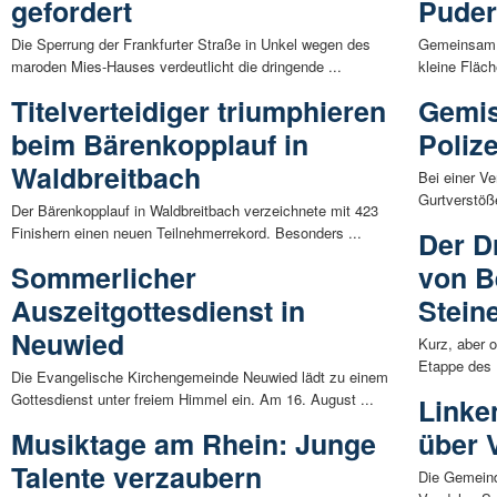
gefordert
Pude
Die Sperrung der Frankfurter Straße in Unkel wegen des
Gemeinsam w
maroden Mies-Hauses verdeutlicht die dringende ...
kleine Fläc
Titelverteidiger triumphieren
Gemis
beim Bärenkopplauf in
Poliz
Waldbreitbach
Bei einer Ve
Gurtverstöß
Der Bärenkopplauf in Waldbreitbach verzeichnete mit 423
Finishern einen neuen Teilnehmerrekord. Besonders ...
Der D
Sommerlicher
von B
Auszeitgottesdienst in
Stein
Neuwied
Kurz, aber 
Etappe des 
Die Evangelische Kirchengemeinde Neuwied lädt zu einem
Gottesdienst unter freiem Himmel ein. Am 16. August ...
Linke
Musiktage am Rhein: Junge
über 
Talente verzaubern
Die Gemeind