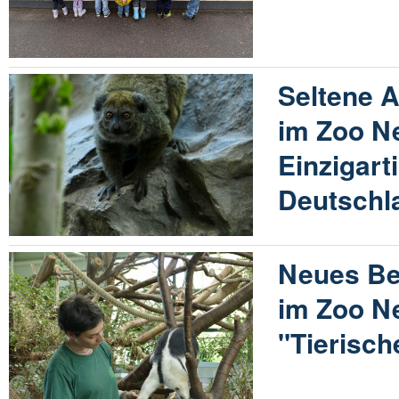
Seltene 
im Zoo N
Einzigart
Deutschl
Neues B
im Zoo N
"Tierisc