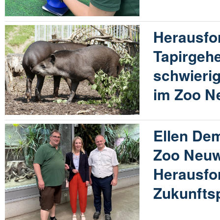
Herausfo
Tapirgehe
schwieri
im Zoo N
Ellen De
Zoo Neuw
Herausfo
Zukunfts