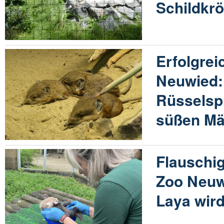
Schildkr
Erfolgrei
Neuwied:
Rüsselspr
süßen M
Flauschi
Zoo Neuw
Laya wird