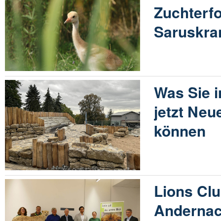
Zuchterfo
Saruskra
Was Sie 
jetzt Ne
können
Lions Cl
Andernach