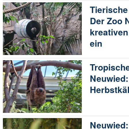
Tierische
Der Zoo N
kreative
ein
Tropisch
Neuwied: 
Herbstkäl
Neuwied: 