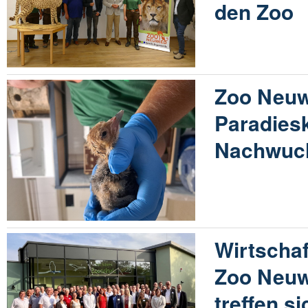
den Zoo
Zoo Neuwi
Paradies
Nachwuch
Wirtscha
Zoo Neuw
treffen si