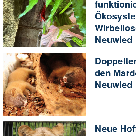
funktioni
Ökosyste
Wirbello
Neuwied
Doppelte
den Mard
Neuwied
Neue Hof