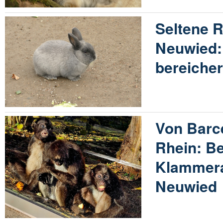
Seltene 
Neuwied:
bereicher
Von Barc
Rhein: B
Klammera
Neuwied