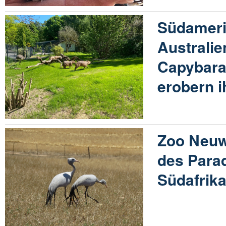
Südamerik
Australi
Capybara
erobern 
Zoo Neuw
des Parad
Südafrik