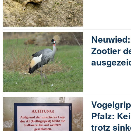
Neuwied:
Zootier d
ausgezei
Vogelgrip
Pfalz: K
trotz sin