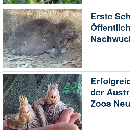
Erste Schr
Öffentlich
Nachwuch
Erfolgrei
der Austr
Zoos Neu