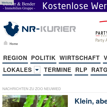
Werbung
Home
REGION
POLITIK
WIRTSCHAFT
LOKALES
TERMINE
RLP
RAT
NACHRICHTEN ZU ZOO NEUWIED
Klein, abe