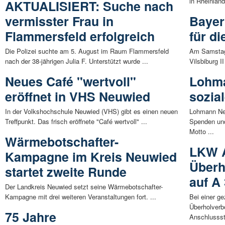
in Rheinland
AKTUALISIERT: Suche nach
vermisster Frau in
Bayer
Flammersfeld erfolgreich
für d
Die Polizei suchte am 5. August im Raum Flammersfeld
Am Samstag 
nach der 38-jährigen Julia F. Unterstützt wurde ...
Vilsbiburg I
Neues Café "wertvoll"
Lohma
eröffnet in VHS Neuwied
sozia
In der Volkshochschule Neuwied (VHS) gibt es einen neuen
Lohmann Neu
Treffpunkt. Das frisch eröffnete "Café wertvoll" ...
Spenden un
Motto ...
Wärmebotschafter-
LKW A
Kampagne im Kreis Neuwied
Überh
startet zweite Runde
auf A
Der Landkreis Neuwied setzt seine Wärmebotschafter-
Kampagne mit drei weiteren Veranstaltungen fort. ...
Bei einer g
Überholverbo
75 Jahre
Anschlussste