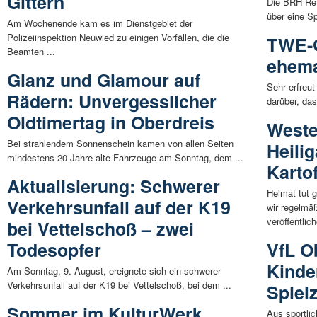
Gittern
Die BRH Ret
über eine S
Am Wochenende kam es im Dienstgebiet der
Polizeiinspektion Neuwied zu einigen Vorfällen, die die
TWE-
Beamten ...
ehema
Glanz und Glamour auf
Sehr erfreut
Rädern: Unvergesslicher
darüber, da
Oldtimertag in Oberdreis
Weste
Bei strahlendem Sonnenschein kamen von allen Seiten
Heili
mindestens 20 Jahre alte Fahrzeuge am Sonntag, dem ...
Karto
Aktualisierung: Schwerer
Heimat tut 
Verkehrsunfall auf der K19
wir regelmä
veröffentlich
bei Vettelschoß – zwei
Todesopfer
VfL O
Kinde
Am Sonntag, 9. August, ereignete sich ein schwerer
Verkehrsunfall auf der K19 bei Vettelschoß, bei dem ...
Spiel
Sommer im KulturWerk
Aus sportlic