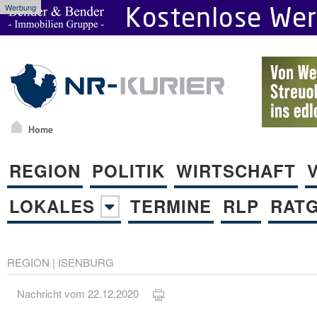
Werbung
Home
REGION
POLITIK
WIRTSCHAFT
LOKALES
TERMINE
RLP
RAT
REGION
|
ISENBURG
Nachricht vom 22.12.2020