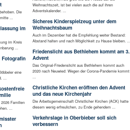
t
Weihnachtszeit, ist bei vielen auch die auf ihren
Adventskalender. ...
 behoben. Die
mitte ...
Sicheres Kinderspielzeug unter dem
Weihnachtsbaum
ulassung im
Auch im Dezember hat die Empfehlung weiter Bestand:
Abstand halten und nach Möglichkeit zu Hause bleiben. ..
sung im Kreis
nbarung ...
Friedenslicht aus Bethlehem kommt am 3.
Advent
 Fotografin
Das Original-Friedenslicht aus Bethlehem kommt auch
2020 nach Neuwied: Wegen der Corona-Pandemie kommt
Döbbeler eine
...
 ...
Christliche Kirchen eröffnen den Advent
kostenfreie
und das neue Kirchenjahr
milie
Die Arbeitsgemeinschaft Christlicher Kirchen (ACK) hatte 
i 2026 Familien
diesem wenig erfreulichen, zu Ende gehendem ...
hen. ...
Verkehrslage in Oberbieber soll sich
misster
verbessern
h