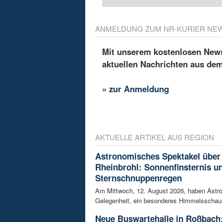
ANMELDUNG ZUM NR-KURIER NE
Mit unserem kostenlosen Newsl
aktuellen Nachrichten aus de
»
zur Anmeldung
AKTUELLE ARTIKEL AUS REGION
Astronomisches Spektakel über
Rheinbrohl: Sonnenfinsternis u
Sternschnuppenregen
Am Mittwoch, 12. August 2026, haben Astr
Gelegenheit, ein besonderes Himmelsschausp
Neue Buswartehalle in Roßbach: