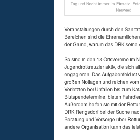
Tag und Nacht immer im Einsatz. Fot
Neuwied
Veranstaltungen durch den Sanität
Bereichen sind die Ehrenamtliche
der Grund, warum das DRK seine
So sind in den 13 Ortsvereine im 
Jugendrotkreuzler aktiv, die sich a
engagieren. Das Aufgabenfeld ist vi
großen Notlagen und reichen vom 
Verletzten bei Unfällen bis zum K
Blutspendetermine, bieten Fahrdie
Außerdem helfen sie mit der Rett
DRK Rengsdorf bei der Suche nach 
Beratung und Vorsorge über Rettu
andere Organisation kann das leist