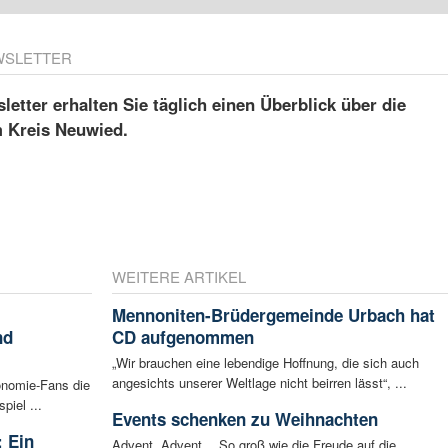
WSLETTER
etter erhalten Sie täglich einen Überblick über die
m Kreis Neuwied.
WEITERE ARTIKEL
Mennoniten-Brüdergemeinde Urbach hat
nd
CD aufgenommen
„Wir brauchen eine lebendige Hoffnung, die sich auch
angesichts unserer Weltlage nicht beirren lässt“, ...
onomie-Fans die
iel ...
Events schenken zu Weihnachten
 Ein
Advent, Advent,…So groß wie die Freude auf die