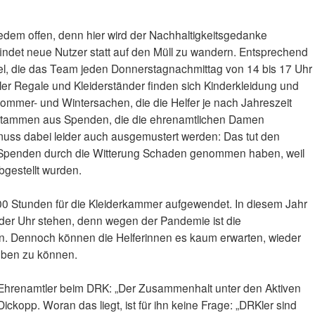
jedem offen, denn hier wird der Nachhaltigkeitsgedanke
findet neue Nutzer statt auf den Müll zu wandern. Entsprechend
kel, die das Team jeden Donnerstagnachmittag von 14 bis 17 Uhr
ler Regale und Kleiderständer finden sich Kinderkleidung und
mmer- und Wintersachen, die die Helfer je nach Jahreszeit
e stammen aus Spenden, die die ehrenamtlichen Damen
muss dabei leider auch ausgemustert werden: Das tut den
n Spenden durch die Witterung Schaden genommen haben, weil
gestellt wurden.
 Stunden für die Kleiderkammer aufgewendet. In diesem Jahr
der Uhr stehen, denn wegen der Pandemie ist die
n. Dennoch können die Helferinnen es kaum erwarten, wieder
geben zu können.
n Ehrenamtler beim DRK: „Der Zusammenhalt unter den Aktiven
ickopp. Woran das liegt, ist für ihn keine Frage: „DRKler sind