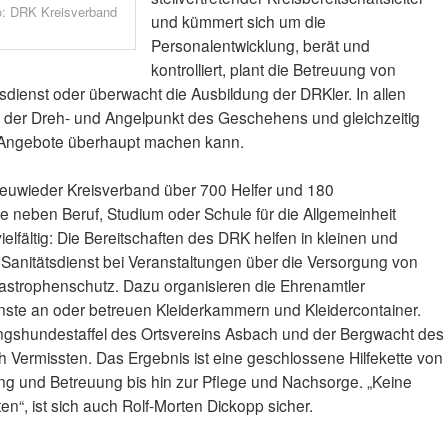
o: DRK Kreisverband
und kümmert sich um die
Personalentwicklung, berät und
kontrolliert, plant die Betreuung von
sdienst oder überwacht die Ausbildung der DRKler. In allen
n der Dreh- und Angelpunkt des Geschehens und gleichzeitig
 Angebote überhaupt machen kann.
Neuwieder Kreisverband über 700 Helfer und 180
lle neben Beruf, Studium oder Schule für die Allgemeinheit
elfältig: Die Bereitschaften des DRK helfen in kleinen und
Sanitätsdienst bei Veranstaltungen über die Versorgung von
atastrophenschutz. Dazu organisieren die Ehrenamtler
nste an oder betreuen Kleiderkammern und Kleidercontainer.
ungshundestaffel des Ortsvereins Asbach und der Bergwacht des
Vermissten. Das Ergebnis ist eine geschlossene Hilfekette von
ng und Betreuung bis hin zur Pflege und Nachsorge. „Keine
en“, ist sich auch Rolf-Morten Dickopp sicher.