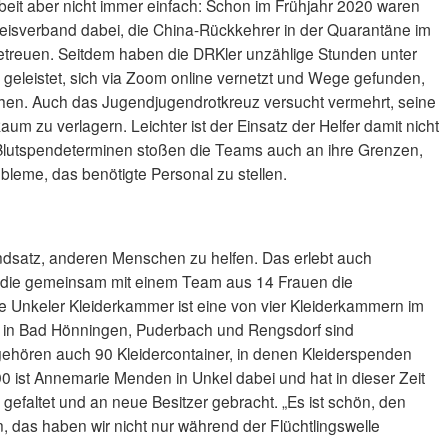
beit aber nicht immer einfach: Schon im Frühjahr 2020 waren
isverband dabei, die China-Rückkehrer in der Quarantäne im
treuen. Seitdem haben die DRKler unzählige Stunden unter
geleistet, sich via Zoom online vernetzt und Wege gefunden,
en. Auch das Jugendjugendrotkreuz versucht vermehrt, seine
um zu verlagern. Leichter ist der Einsatz der Helfer damit nicht
Blutspendeterminen stoßen die Teams auch an ihre Grenzen,
bleme, das benötigte Personal zu stellen.
ndsatz, anderen Menschen zu helfen. Das erlebt auch
die gemeinsam mit einem Team aus 14 Frauen die
ie Unkeler Kleiderkammer ist eine von vier Kleiderkammern im
 in Bad Hönningen, Puderbach und Rengsdorf sind
gehören auch 90 Kleidercontainer, in denen Kleiderspenden
0 ist Annemarie Menden in Unkel dabei und hat in dieser Zeit
 gefaltet und an neue Besitzer gebracht. „Es ist schön, den
das haben wir nicht nur während der Flüchtlingswelle