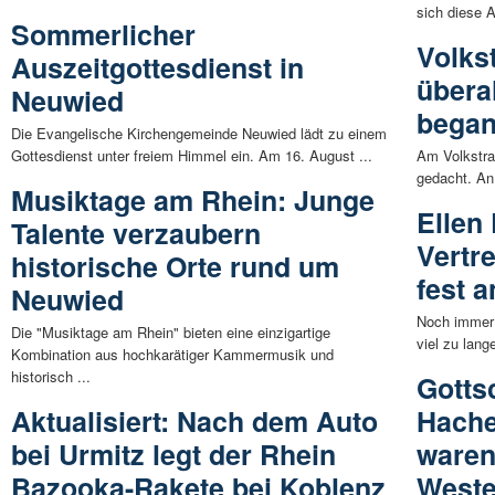
sich diese A
Sommerlicher
Volks
Auszeitgottesdienst in
übera
Neuwied
bega
Die Evangelische Kirchengemeinde Neuwied lädt zu einem
Gottesdienst unter freiem Himmel ein. Am 16. August ...
Am Volkstra
gedacht. An
Musiktage am Rhein: Junge
Ellen
Talente verzaubern
Vertr
historische Orte rund um
fest 
Neuwied
Noch immer 
Die "Musiktage am Rhein" bieten eine einzigartige
viel zu lang
Kombination aus hochkarätiger Kammermusik und
historisch ...
Gotts
Aktualisiert: Nach dem Auto
Hach
bei Urmitz legt der Rhein
waren
Bazooka-Rakete bei Koblenz
Weste