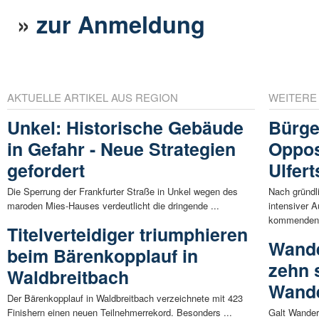
»
zur Anmeldung
AKTUELLE ARTIKEL AUS REGION
WEITERE
Unkel: Historische Gebäude
Bürge
in Gefahr - Neue Strategien
Oppos
gefordert
Ulfer
Die Sperrung der Frankfurter Straße in Unkel wegen des
Nach gründl
maroden Mies-Hauses verdeutlicht die dringende ...
intensiver 
kommenden 
Titelverteidiger triumphieren
Wande
beim Bärenkopplauf in
zehn 
Waldbreitbach
Wande
Der Bärenkopplauf in Waldbreitbach verzeichnete mit 423
Finishern einen neuen Teilnehmerrekord. Besonders ...
Galt Wandern