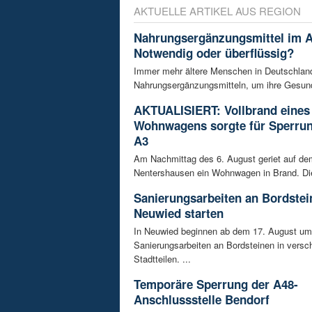
AKTUELLE ARTIKEL AUS REGION
Nahrungsergänzungsmittel im A
Notwendig oder überflüssig?
Immer mehr ältere Menschen in Deutschland
Nahrungsergänzungsmitteln, um ihre Gesundh
AKTUALISIERT: Vollbrand eines
Wohnwagens sorgte für Sperrun
A3
Am Nachmittag des 6. August geriet auf de
Nentershausen ein Wohnwagen in Brand. Die
Sanierungsarbeiten an Bordstei
Neuwied starten
In Neuwied beginnen ab dem 17. August u
Sanierungsarbeiten an Bordsteinen in versc
Stadtteilen. ...
Temporäre Sperrung der A48-
Anschlussstelle Bendorf