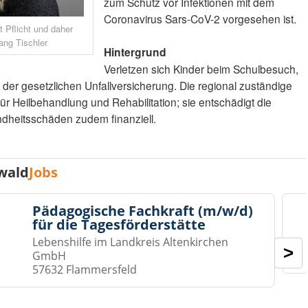
zum Schutz vor Infektionen mit dem
Coronavirus Sars-CoV-2 vorgesehen ist.
 Pflicht und daher
ang Tischler
Hintergrund
Verletzen sich Kinder beim Schulbesuch,
der gesetzlichen Unfallversicherung. Die regional zuständige
für Heilbehandlung und Rehabilitation; sie entschädigt die
ndheitsschäden zudem finanziell.
wald
Jobs
Pädagogische Fachkraft (m/w/d)
für die Tagesförderstätte
Lebenshilfe im Landkreis Altenkirchen
>
GmbH
57632 Flammersfeld