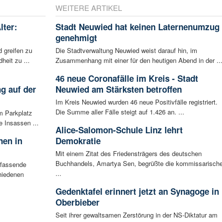
WEITERE ARTIKEL
lter:
Stadt Neuwied hat keinen Laternenumzug
genehmigt
 greifen zu
Die Stadtverwaltung Neuwied weist darauf hin, im
eit zu ...
Zusammenhang mit einer für den heutigen Abend in der ..
46 neue Coronafälle im Kreis - Stadt
g auf der
Neuwied am Stärksten betroffen
Im Kreis Neuwied wurden 46 neue Positivfälle registriert.
Die Summe aller Fälle steigt auf 1.426 an. ...
m Parkplatz
 Insassen ...
Alice-Salomon-Schule Linz lehrt
nen in
Demokratie
Mit einem Zitat des Friedensträgers des deutschen
Buchhandels, Amartya Sen, begrüßte die kommissarisch
mfassende
...
hiedenen
Gedenktafel erinnert jetzt an Synagoge in
Oberbieber
Seit ihrer gewaltsamen Zerstörung in der NS-Diktatur am