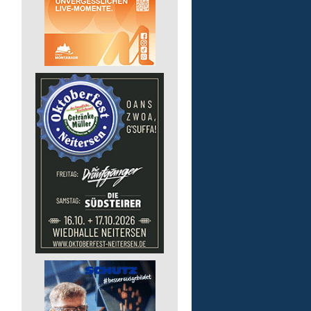
Bildungsbegleitung (m/
Lebenshilfe im Landkreis Altenk
GmbH
57610 Altenkirchen (Westerwald