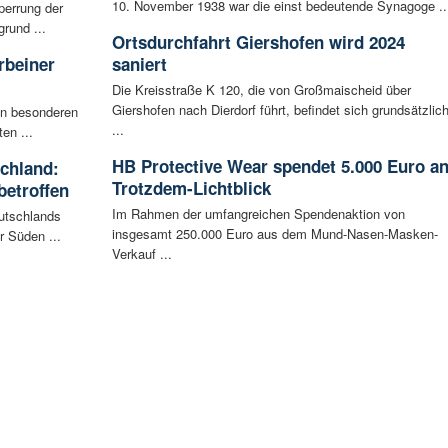
10. November 1938 war die einst bedeutende Synagoge ..
perrung der
rund ...
Ortsdurchfahrt Giershofen wird 2024
rbeiner
saniert
Die Kreisstraße K 120, die von Großmaischeid über
Giershofen nach Dierdorf führt, befindet sich grundsätzlic
en besonderen
...
en ...
HB Protective Wear spendet 5.000 Euro a
schland:
Trotzdem-Lichtblick
betroffen
Im Rahmen der umfangreichen Spendenaktion von
eutschlands
insgesamt 250.000 Euro aus dem Mund-Nasen-Masken-
r Süden ...
Verkauf ...