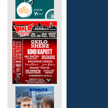
.
h
n