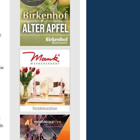
z
he
g
th