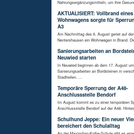
Nahrungsergänzungsmitteln, um ihre Gesundh
AKTUALISIERT: Vollbrand eines
Wohnwagens sorgte für Sperrun
A3
Am Nachmittag des 6. August geriet auf de
Nentershausen ein Wohnwagen in Brand. Die
Sanierungsarbeiten an Bordstei
Neuwied starten
In Neuwied beginnen ab dem 17. August u
Sanierungsarbeiten an Bordsteinen in versc
Stadtteilen. ...
Temporäre Sperrung der A48-
Anschlussstelle Bendorf
Im August kommt es zu einer temporären S
Anschlussstelle Bendorf auf der A48. Hinterg
Schulhund Jeppe: Ein neuer Vie
bereichert den Schulalltag
An der Maximilian-Kolbe-Schule gibt es ein