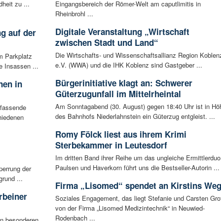
eit zu ...
Eingangsbereich der Römer-Welt am caputlimitis in
Rheinbrohl ...
Digitale Veranstaltung „Wirtschaft
g auf der
zwischen Stadt und Land“
Die Wirtschafts- und Wissenschaftsallianz Region Koblen
m Parkplatz
e.V. (WWA) und die IHK Koblenz sind Gastgeber ...
 Insassen ...
Bürgerinitiative klagt an: Schwerer
nen in
Güterzugunfall im Mittelrheintal
Am Sonntagabend (30. August) gegen 18:40 Uhr ist in Hö
mfassende
des Bahnhofs Niederlahnstein ein Güterzug entgleist. ...
hiedenen
Romy Fölck liest aus ihrem Krimi
Sterbekammer in Leutesdorf
Im dritten Band ihrer Reihe um das ungleiche Ermittlerduo
Paulsen und Haverkorn führt uns die Bestseller-Autorin ...
perrung der
rund ...
Firma „Lisomed“ spendet an Kirstins We
rbeiner
Soziales Engagement, das liegt Stefanie und Carsten Gro
von der Firma „Lisomed Medizintechnik“ in Neuwied-
Rodenbach ...
en besonderen