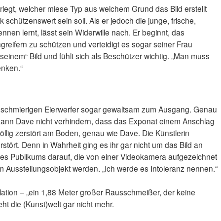
rlegt, welcher miese Typ aus welchem Grund das Bild erstellt
hützenswert sein soll. Als er jedoch die junge, frische,
ennen lernt, lässt sein Widerwille nach. Er beginnt, das
reifern zu schützen und verteidigt es sogar seiner Frau
t „seinem“ Bild und fühlt sich als Beschützer wichtig. „Man muss
enken.“
n schmierigen Eierwerfer sogar gewaltsam zum Ausgang. Genau
kann Dave nicht verhindern, dass das Exponat einem Anschlag
 völlig zerstört am Boden, genau wie Dave. Die Künstlerin
stört. Denn in Wahrheit ging es ihr gar nicht um das Bild an
des Publikums darauf, die von einer Videokamera aufgezeichnet
m Ausstellungsobjekt werden. „Ich werde es Intoleranz nennen.“
llation – „ein 1,88 Meter großer Rausschmeißer, der keine
ht die (Kunst)welt gar nicht mehr.