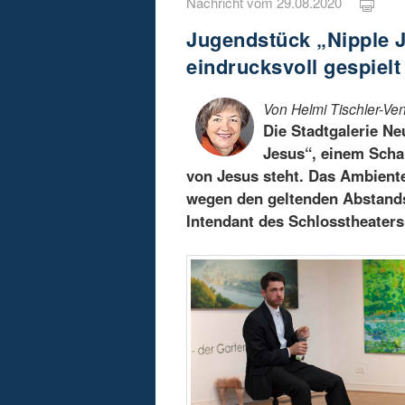
Nachricht vom 29.08.2020
Jugendstück „Nipple 
eindrucksvoll gespielt
Von Helmi Tischler-Ven
Die Stadtgalerie N
Jesus“, einem Schau
von Jesus steht. Das Ambiente
wegen den geltenden Abstands
Intendant des Schlosstheaters