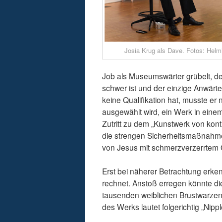
Josia Krug als Dave. Fotos: Helmi
Job als Museumswärter grübelt, den
schwer ist und der einzige Anwärte
keine Qualifikation hat, musste e
ausgewählt wird, ein Werk in ein
Zutritt zu dem „Kunstwerk von kont
die strengen Sicherheitsmaßnahmen
von Jesus mit schmerzverzerrtem 
Erst bei näherer Betrachtung erke
rechnet. Anstoß erregen könnte die
tausenden weiblichen Brustwarzen 
des Werks lautet folgerichtig „Nipp