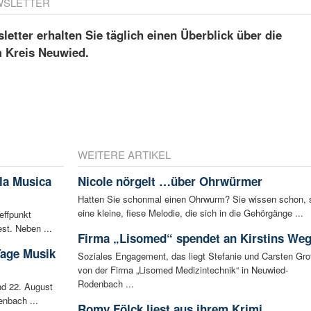
WSLETTER
etter erhalten Sie täglich einen Überblick über die
m Kreis Neuwied.
WEITERE ARTIKEL
la Musica
Nicole nörgelt …über Ohrwürmer
Hatten Sie schonmal einen Ohrwurm? Sie wissen schon, 
eine kleine, fiese Melodie, die sich in die Gehörgänge ...
effpunkt
st. Neben ...
Firma „Lisomed“ spendet an Kirstins We
Tage Musik
Soziales Engagement, das liegt Stefanie und Carsten Gro
von der Firma „Lisomed Medizintechnik“ in Neuwied-
Rodenbach ...
d 22. August
enbach ...
Romy Fölck liest aus ihrem Krimi