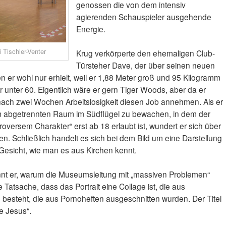
genossen die von dem intensiv
agierenden Schauspieler ausgehende
Energie.
 Tischler-Venter
Krug verkörperte den ehemaligen Club-
Türsteher Dave, der über seinen neuen
 er wohl nur erhielt, weil er 1,88 Meter groß und 95 Kilogramm
r unter 60. Eigentlich wäre er gern Tiger Woods, aber da er
r nach zwei Wochen Arbeitslosigkeit diesen Job annehmen. Als er
em abgetrennten Raum im Südflügel zu bewachen, in dem der
roversem Charakter“ erst ab 18 erlaubt ist, wundert er sich über
. Schließlich handelt es sich bei dem Bild um eine Darstellung
Gesicht, wie man es aus Kirchen kennt.
nnt er, warum die Museumsleitung mit „massiven Problemen“
 Tatsache, dass das Portrait eine Collage ist, die aus
besteht, die aus Pornoheften ausgeschnitten wurden. Der Titel
le Jesus“.