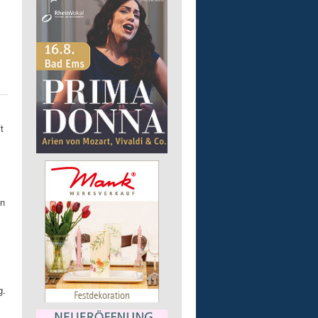
t
in
g.