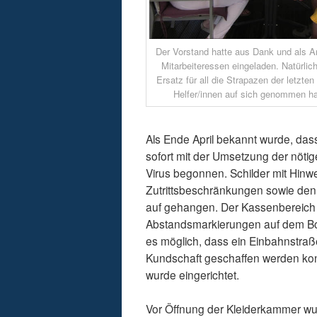
Der Vorstand hatte aus Dank und als 
Mitarbeiteressen eingeladen. Natürlic
Ersatz für all die Strapazen der letzte
Helfer/innen auf sich genommen ha
Als Ende April bekannt wurde, das
sofort mit der Umsetzung der nöt
Virus begonnen. Schilder mit Hinw
Zutrittsbeschränkungen sowie den
auf gehangen. Der Kassenbereich
Abstandsmarkierungen auf dem Bo
es möglich, dass ein Einbahnstraß
Kundschaft geschaffen werden konn
wurde eingerichtet.
Vor Öffnung der Kleiderkammer wurd