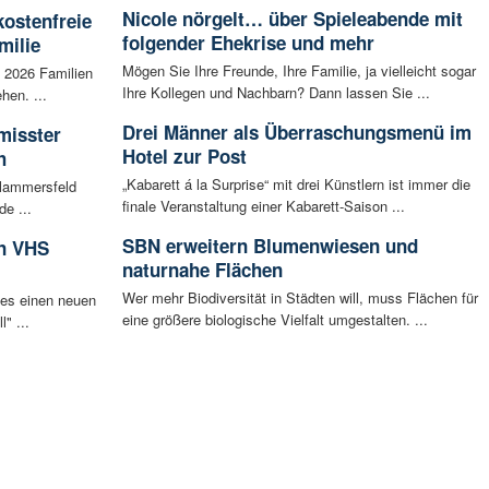
Nicole nörgelt… über Spieleabende mit
kostenfreie
folgender Ehekrise und mehr
milie
Mögen Sie Ihre Freunde, Ihre Familie, ja vielleicht sogar
i 2026 Familien
Ihre Kollegen und Nachbarn? Dann lassen Sie ...
hen. ...
Drei Männer als Überraschungsmenü im
misster
Hotel zur Post
h
„Kabarett á la Surprise“ mit drei Künstlern ist immer die
Flammersfeld
finale Veranstaltung einer Kabarett-Saison ...
de ...
SBN erweitern Blumenwiesen und
in VHS
naturnahe Flächen
Wer mehr Biodiversität in Städten will, muss Flächen für
 es einen neuen
eine größere biologische Vielfalt umgestalten. ...
" ...