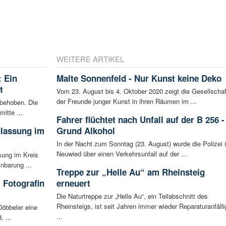
WEITERE ARTIKEL
 Ein
Malte Sonnenfeld - Nur Kunst keine Deko
t
Vom 23. August bis 4. Oktober 2020 zeigt die Gesellschaf
der Freunde junger Kunst in ihren Räumen im ...
 behoben. Die
mitte ...
Fahrer flüchtet nach Unfall auf der B 256 -
ulassung im
Grund Alkohol
In der Nacht zum Sonntag (23. August) wurde die Polizei 
Neuwied über einen Verkehrsunfall auf der ...
sung im Kreis
nbarung ...
Treppe zur „Helle Au“ am Rheinsteig
 Fotografin
erneuert
Die Naturtreppe zur „Helle Au“, ein Teilabschnitt des
Rheinsteigs, ist seit Jahren immer wieder Reparaturanfälli
Döbbeler eine
...
 ...