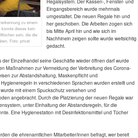
Regalsystem. Der Kassen-, Fenster- und
Eingangsbereich wurde mehrmals
umgestaltet. Die neuen Regale hin und
Anerkennung zu einem
her geschoben. Die Arbeiten zogen sich
h konnte dieses kein
bis Mitte April hin und wie sich im
n Wochen sein, die die
Nachhinein zeigen sollte wurde weitsichtig
ben. Foto: privat
gedacht.
s der Einzelhandel seine Geschäfte wieder öffnen darf wurde
igen Maßnahmen zur Vermeidung der Verbreitung des Corona-
eisen zur Abstandshaltung, Maskenpflicht und
 Hygieneregeln in verschiedenen Sprachen wurden erstellt und
 wurde mit einem Spuckschutz versehen und
den angebracht. Durch die Platzierung der neuen Regale war
ensystem, unter Einhaltung der Abstandsregeln, für die
te. Eine Hygienestation mit Desinfektionsmittel und Tücher
en die ehrenamtlichen Mitarbeiter/innen befragt, wer bereit