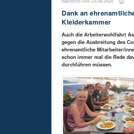
Nachricht vom 23.08.2020
Dank an ehrenamtliche
Kleiderkammer
Auch die Arbeiterwohlfahrt A
gegen die Ausbreitung des Cor
ehrenamtliche Mitarbeiter/inn
schon immer mal die Rede dav
durchführen müssen.