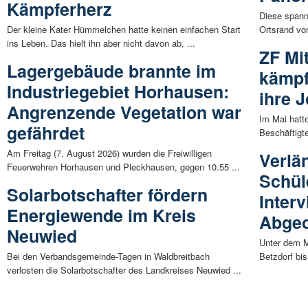
Kämpferherz
Diese spann
Der kleine Kater Hümmelchen hatte keinen einfachen Start
Ortsrand vo
ins Leben. Das hielt ihn aber nicht davon ab, ...
ZF Mi
Lagergebäude brannte im
kämpf
Industriegebiet Horhausen:
ihre 
Angrenzende Vegetation war
Im Mai hatt
gefährdet
Beschäftigt
Am Freitag (7. August 2026) wurden die Freiwilligen
Verlä
Feuerwehren Horhausen und Pleckhausen, gegen 10.55 ...
Schül
Solarbotschafter fördern
Inter
Energiewende im Kreis
Abgeo
Neuwied
Unter dem M
Bei den Verbandsgemeinde-Tagen in Waldbreitbach
Betzdorf bi
verlosten die Solarbotschafter des Landkreises Neuwied ...