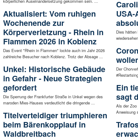
körperlichen Auseinandersetzung gekommen sein. ...
Carol
Aktualisiert: Vom ruhigen
USA-A
Wochenende zur
absol
Körperverletzung - Rhein in
Dies hätten 
wiedersehen:
Flammen 2026 in Koblenz
Coron
Das Event "Rhein in Flammen" lockte auch im Jahr 2026
zahlreiche Besucher nach Koblenz. Trotz der Absage ...
wolle
Unkel: Historische Gebäude
Der Chorver
#Restartsing
in Gefahr - Neue Strategien
gefordert
Ein t
sagt 
Die Sperrung der Frankfurter Straße in Unkel wegen des
maroden Mies-Hauses verdeutlicht die dringende ...
Als der Zoo
Anweisung s
Titelverteidiger triumphieren
beim Bärenkopplauf in
Trafo
Waldbreitbach
erwac