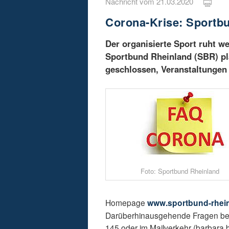
Nachricht vom 21.03.2020
Corona-Krise: Sportbu
Der organisierte Sport ruht w
Sportbund Rheinland (SBR) pl
geschlossen, Veranstaltungen
Foto: Sportbund Rheinland
Homepage
www.sportbund-rhei
Darüberhinausgehende Fragen bean
145 oder im Mailverkehr (barbara