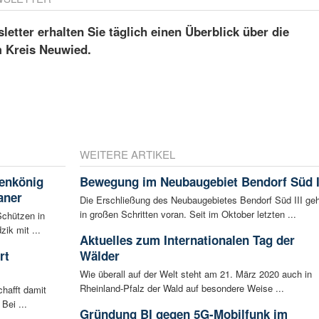
etter erhalten Sie täglich einen Überblick über die
m Kreis Neuwied.
WEITERE ARTIKEL
enkönig
Bewegung im Neubaugebiet Bendorf Süd I
aner
Die Erschließung des Neubaugebietes Bendorf Süd III geh
in großen Schritten voran. Seit im Oktober letzten ...
Schützen in
ik mit ...
Aktuelles zum Internationalen Tag der
rt
Wälder
Wie überall auf der Welt steht am 21. März 2020 auch in
Rheinland-Pfalz der Wald auf besondere Weise ...
hafft damit
Bei ...
Gründung BI gegen 5G-Mobilfunk im