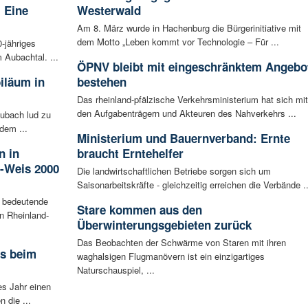
 Eine
Westerwald
Am 8. März wurde in Hachenburg die Bürgerinitiative mit
dem Motto „Leben kommt vor Technologie – Für ...
0-jähriges
 Aubachtal. ...
ÖPNV bleibt mit eingeschränktem Angebo
iläum in
bestehen
Das rheinland-pfälzische Verkehrsministerium hat sich mit
den Aufgabenträgern und Akteuren des Nahverkehrs ...
ubach lud zu
dem ...
Ministerium und Bauernverband: Ernte
n in
braucht Erntehelfer
-Weis 2000
Die landwirtschaftlichen Betriebe sorgen sich um
Saisonarbeitskräfte - gleichzeitig erreichen die Verbände ..
 bedeutende
Stare kommen aus den
in Rheinland-
Überwinterungsgebieten zurück
Das Beobachten der Schwärme von Staren mit ihren
rs beim
waghalsigen Flugmanövern ist ein einzigartiges
Naturschauspiel, ...
es Jahr einen
 die ...