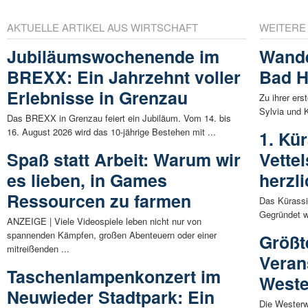
AKTUELLE ARTIKEL AUS WIRTSCHAFT
WEITERE
Jubiläumswochenende im
Wande
BREXX: Ein Jahrzehnt voller
Bad H
Erlebnisse in Grenzau
Zu ihrer er
Sylvia und 
Das BREXX in Grenzau feiert ein Jubiläum. Vom 14. bis
16. August 2026 wird das 10-jährige Bestehen mit ...
1. Kü
Spaß statt Arbeit: Warum wir
Vette
es lieben, in Games
herzli
Ressourcen zu farmen
Das Kürassi
Gegründet wu
ANZEIGE | Viele Videospiele leben nicht nur von
spannenden Kämpfen, großen Abenteuern oder einer
Größt
mitreißenden ...
Veran
Taschenlampenkonzert im
Weste
Neuwieder Stadtpark: Ein
Die Westerw