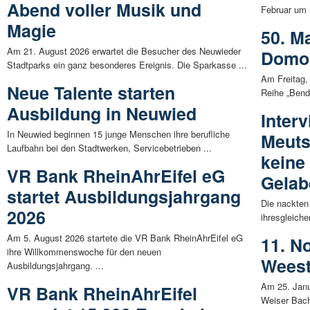
Abend voller Musik und
Februar um 1
Magie
50. M
Am 21. August 2026 erwartet die Besucher des Neuwieder
Domor
Stadtparks ein ganz besonderes Ereignis. Die Sparkasse ...
Am Freitag,
Neue Talente starten
Reihe „Bend
Ausbildung in Neuwied
Interv
In Neuwied beginnen 15 junge Menschen ihre berufliche
Meuts
Laufbahn bei den Stadtwerken, Servicebetrieben ...
keine
VR Bank RheinAhrEifel eG
Gelab
startet Ausbildungsjahrgang
Die nackten
2026
ihresgleich
Am 5. August 2026 startete die VR Bank RheinAhrEifel eG
11. N
ihre Willkommenswoche für den neuen
Wees
Ausbildungsjahrgang. ...
Am 25. Janu
VR Bank RheinAhrEifel
Weiser Bach