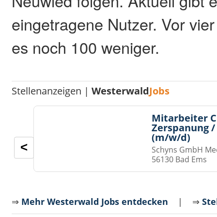
Neuwied folgen. Aktuell gibt 
eingetragene Nutzer. Vor vi
es noch 100 weniger.
Stellenanzeigen |
Westerwald
Jobs
Mitarbeiter 
Zerspanung /
(m/w/d)
<
Schyns GmbH Med
56130 Bad Ems
⇒
Mehr Westerwald Jobs entdecken
| ⇒
Ste