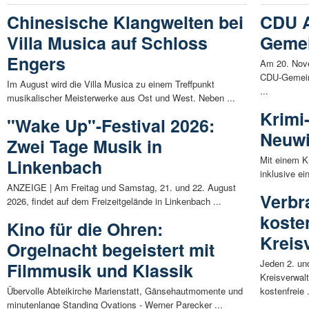
Chinesische Klangwelten bei
CDU A
Villa Musica auf Schloss
Gemei
Engers
Am 20. Nove
CDU-Gemein
Im August wird die Villa Musica zu einem Treffpunkt
...
musikalischer Meisterwerke aus Ost und West. Neben ...
Krimi
"Wake Up"-Festival 2026:
Neuw
Zwei Tage Musik in
Mit einem K
Linkenbach
inklusive ei
ANZEIGE | Am Freitag und Samstag, 21. und 22. August
Verbr
2026, findet auf dem Freizeitgelände in Linkenbach ...
koste
Kino für die Ohren:
Kreis
Orgelnacht begeistert mit
Jeden 2. und
Filmmusik und Klassik
Kreisverwal
Übervolle Abteikirche Marienstatt, Gänsehautmomente und
kostenfreie .
minutenlange Standing Ovations - Werner Parecker ...