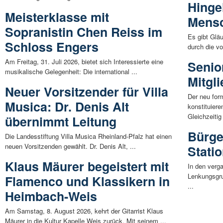
Hinge
Meisterklasse mit
Mens
Sopranistin Chen Reiss im
Es gibt Gläu
Schloss Engers
durch die v
Am Freitag, 31. Juli 2026, bietet sich Interessierte eine
Senio
musikalische Gelegenheit: Die international ...
Mitgl
Neuer Vorsitzender für Villa
Der neu form
Musica: Dr. Denis Alt
konstituie
Gleichzeitig 
übernimmt Leitung
Bürge
Die Landesstiftung Villa Musica Rheinland-Pfalz hat einen
neuen Vorsitzenden gewählt. Dr. Denis Alt, ...
Statio
Klaus Mäurer begeistert mit
In den verg
Lenkungsgru
Flamenco und Klassikern in
...
Heimbach-Weis
Am Samstag, 8. August 2026, kehrt der Gitarrist Klaus
Mäurer in die Kultur Kapelle Weis zurück. Mit seinem ...