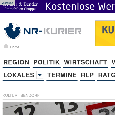
Werbung
Home
REGION
POLITIK
WIRTSCHAFT
LOKALES
TERMINE
RLP
RAT
KULTUR
|
BENDORF