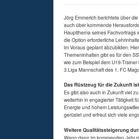
Jörg Emmerich berichtete über di
auch über kommende Herausforder
Hauptthema seines Fachvortrags wa
die Option erforderliche Lehrinha
im Voraus geplant abzubilden. Hie
Themeninhalten gibt es für den SS
wie zum Beispiel dem U19-Trainer 
3.Liga Mannschaft des 1. FC Mag
Das Rüstzeug für die Zukunft i
Es gibt also auch in Zukunft viel z
weiterhin in engagierter Tätigkeit 
Energie und hohem Leistungswillen
gerüstet und erfreut sich viele enga
Weitere Qualitätssteigerung dur
Wenn dann im kommenden Jahr mi