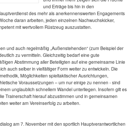
und Erträge bis hin in den
n Hauptverdienst des mehr als anerkennenswerten Engagements
r Woche daran arbeiten, jeden einzelnen Nachwuchskicker,
ompetent mit wertvollem Rüstzeug auszustatten.
digen und auch regelmäßig „Außenstehenden“ (zum Beispiel der
deutlich zu vermitteln. Gleichzeitig bedarf eine gute
ßigen Abstimmung aller Beteiligten auf eine gemeinsame Linie
h auch selber in vielfältiger Form weiter zu entwickeln. Die
thodik, Möglichkeiten spieltaktischer Ausrichtungen,
hletische Voraussetzungen – um nur einige zu nennen - sind
nem unglaublich schnellem Wandel unterliegen. Insofern gilt es
ie Trainerschaft hierauf abzustimmen und in gemeinsamen
en weiter am Vereinserfolg zu arbeiten.
dialog am 7. November mit den sportlich Hauptverantwortlichen