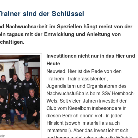
ainer sind der Schlüssel
d Nachwuchsarbeit im Speziellen hängt meist von der
gein tagaus mit der Entwicklung und Anleitung von
chäftigen.
Investitionen nicht nur in das Hier und
Heute
Neuwied. Hier ist die Rede von den
Trainern, Trainerassistenten,
Jugendleitern und Organisatoren des
Nachwuchsfußballs beim SSV Heimbach-
Weis. Seit vielen Jahren investiert der
Club vom Kieselborn insbesondere in
diesen Bereich enorm viel - in jeder
Hinsicht (sowohl materiell als auch
immateriell). Aber das Invest lohnt sich
ein
und immer mehr zeigen sich die Früchte