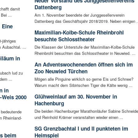
Neuer Vorstand des Junggesellenvereins
Dattenberg
hafft damit
Bei ...
Am 1. November beendete der Junggesellenverein
Dattenberg das Geschäftsjahr 2018/2019. Neben einigen .
 Eine
Maximilian-Kolbe-Schule Rheinbrohl
besuchte Schlosstheater
0-jähriges
 Aubachtal. ...
Die Klassen der Unterstufe der Maximilian-Kolbe-Schule
Rheinbrohl besuchten das Schlosstheater in Neuwied. ...
iläum in
An Adventswochenenden öffnen sich im
Zoo Neuwied Türchen
ubach lud zu
dem ...
Mögen alle Pinguine wirklich so gerne Eis und Schnee?
Warum macht dem Sibirischen Tiger die Kälte wenig ...
n in
Glühweinlauf am 30. November in
-Weis 2000
Hachenburg
Die beiden Hachenburger Marathonläufer Sabine Schneide
 bedeutende
und Reinhold Krämer veranstalten wieder einen ...
in Rheinland-
SG Grenzbachtal I und II punkteten im
rs beim
Heimspiel