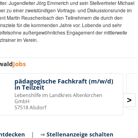
er. Jugendleiter Jörg Emmerich und sein Stellvertreter Michael
er zu einer zweistündigen Vortrags- und Diskussionsrunde im
ident Martin Reuschenbach den Teilnehmern die durch den
insziele für die kommenden Jahre vor. Lobende und sehr
weifelsohne außergewöhnliches Engagement der mittlerweile
trainer im Verein.
wald
Jobs
pädagogische Fachkraft (m/w/d)
in Teilzeit
Lebenshilfe im Landkreis Altenkirchen
>
GmbH
57518 Alsdorf
entdecken
| ⇒
Stellenanzeige schalten