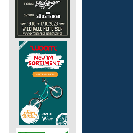
Kita - Assistenz (m/w/d)
Lebenshilfe im Landkreis Altenk
GmbH
51598 Friesenhagen