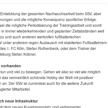
e Entwicklung der gesamten Nachwuchsarbeit beim SSV, aber
ungen und die mögliche Konsequenz sportlicher Erfolge.
r die mögliche Periodisierung der Trainingsarbeit und somit
lte in immer wiederkehrenden und geplanten Zeitabständen weit
rzu und auch anderen wertvollen fußballerischen
V unter anderem regen Austausch mit etablierten Fußballlehrern
des 1. FC Köln, Stefan Ruthenbeck, oder dem Trainer der
deburg Stefan Krämer.
st vorhanden
u tun und viel zu bewegen. Gehen wir also so viel wie möglich
für das vermeintlich schönste Hobby der Welt mit positiver
 an. Der SSV ist zumindest auch für die weitere Zukunft
gierter Mitarbeiter.
ch neue Infrastruktur
t dem neuen Kunstrasenplatz und verbesserter