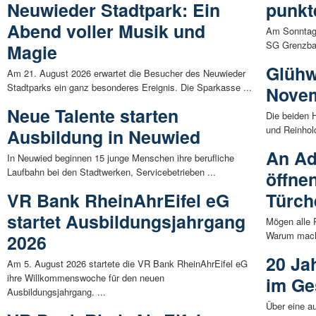
Neuwieder Stadtpark: Ein
punkt
Abend voller Musik und
Am Sonntag,
SG Grenzbac
Magie
Glühw
Am 21. August 2026 erwartet die Besucher des Neuwieder
Stadtparks ein ganz besonderes Ereignis. Die Sparkasse ...
Novem
Neue Talente starten
Die beiden 
und Reinhol
Ausbildung in Neuwied
An A
In Neuwied beginnen 15 junge Menschen ihre berufliche
Laufbahn bei den Stadtwerken, Servicebetrieben ...
öffne
VR Bank RheinAhrEifel eG
Türch
startet Ausbildungsjahrgang
Mögen alle 
Warum macht
2026
20 Ja
Am 5. August 2026 startete die VR Bank RheinAhrEifel eG
ihre Willkommenswoche für den neuen
im Ge
Ausbildungsjahrgang. ...
Über eine a