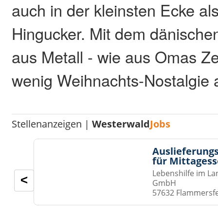
auch in der kleinsten Ecke al
Hingucker. Mit dem dänisc
aus Metall - wie aus Omas Ze
wenig Weihnachts-Nostalgie a
Stellenanzeigen |
Westerwald
Jobs
Auslieferungs
für Mittages
Lebenshilfe im La
<
GmbH
57632 Flammersf