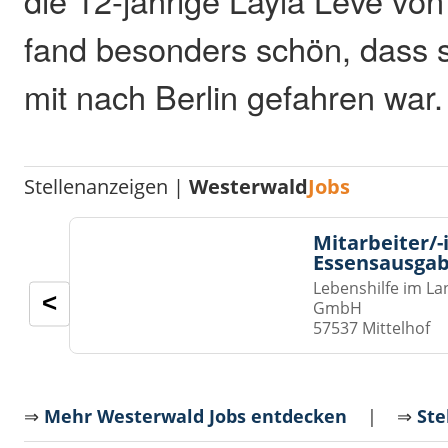
die 12-jährige Layla Leve vo
fand besonders schön, dass s
mit nach Berlin gefahren war.
Stellenanzeigen |
Westerwald
Jobs
Mitarbeiter/-
Essensausgab
Lebenshilfe im La
<
GmbH
57537 Mittelhof
⇒
Mehr Westerwald Jobs entdecken
| ⇒
Ste