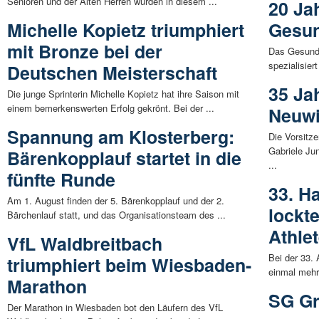
Senioren und der Alten Herren wurden in diesem ...
20 Ja
Michelle Kopietz triumphiert
Gesun
mit Bronze bei der
Das Gesundh
spezialisier
Deutschen Meisterschaft
35 Ja
Die junge Sprinterin Michelle Kopietz hat ihre Saison mit
einem bemerkenswerten Erfolg gekrönt. Bei der ...
Neuw
Spannung am Klosterberg:
Die Vorsitz
Gabriele Ju
Bärenkopplauf startet in die
...
fünfte Runde
33. H
Am 1. August finden der 5. Bärenkopplauf und der 2.
lockt
Bärchenlauf statt, und das Organisationsteam des ...
Athle
VfL Waldbreitbach
Bei der 33.
triumphiert beim Wiesbaden-
einmal mehr
Marathon
SG Gr
Der Marathon in Wiesbaden bot den Läufern des VfL