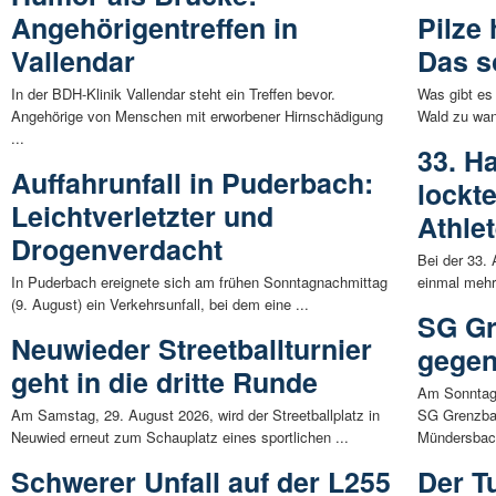
Angehörigentreffen in
Pilze
Vallendar
Das s
In der BDH-Klinik Vallendar steht ein Treffen bevor.
Was gibt es
Angehörige von Menschen mit erworbener Hirnschädigung
Wald zu wan
...
33. H
Auffahrunfall in Puderbach:
lockt
Leichtverletzter und
Athle
Drogenverdacht
Bei der 33.
In Puderbach ereignete sich am frühen Sonntagnachmittag
einmal mehr
(9. August) ein Verkehrsunfall, bei dem eine ...
SG Gr
Neuwieder Streetballturnier
gegen
geht in die dritte Runde
Am Sonntag,
Am Samstag, 29. August 2026, wird der Streetballplatz in
SG Grenzba
Neuwied erneut zum Schauplatz eines sportlichen ...
Mündersbach
Schwerer Unfall auf der L255
Der T