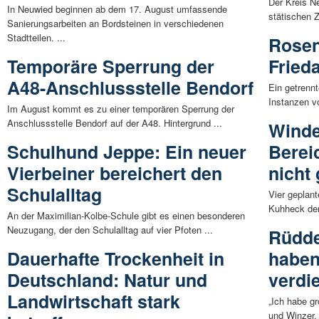
Der Kreis Ne
In Neuwied beginnen ab dem 17. August umfassende
stätischen 
Sanierungsarbeiten an Bordsteinen in verschiedenen
Stadtteilen. ...
Rosen
Temporäre Sperrung der
Fried
A48-Anschlussstelle Bendorf
Ein getrennt
Instanzen vo
Im August kommt es zu einer temporären Sperrung der
Anschlussstelle Bendorf auf der A48. Hintergrund ...
Winde
Schulhund Jeppe: Ein neuer
Berei
Vierbeiner bereichert den
nicht
Schulalltag
Vier geplan
Kuhheck der
An der Maximilian-Kolbe-Schule gibt es einen besonderen
Neuzugang, der den Schulalltag auf vier Pfoten ...
Rüdde
Dauerhafte Trockenheit in
haben
Deutschland: Natur und
verdi
Landwirtschaft stark
„Ich habe g
und Winzer, 