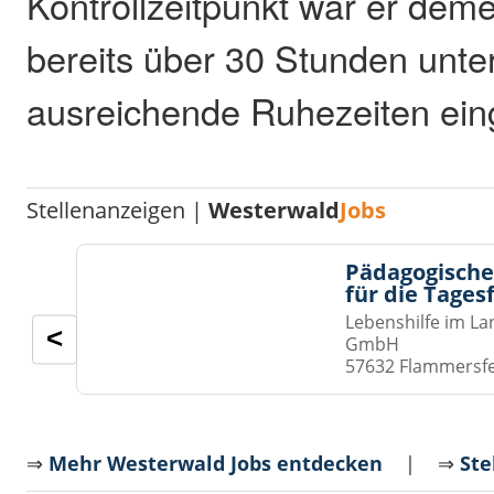
Kontrollzeitpunkt war er dem
bereits über 30 Stunden unt
ausreichende Ruhezeiten ein
Stellenanzeigen |
Westerwald
Jobs
Pädagogische
für die Tages
Lebenshilfe im La
<
GmbH
57632 Flammersf
⇒
Mehr Westerwald Jobs entdecken
| ⇒
Ste