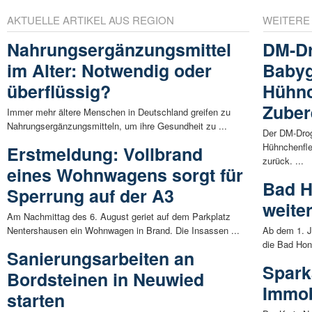
AKTUELLE ARTIKEL AUS REGION
WEITERE
Nahrungsergänzungsmittel
DM-Dr
im Alter: Notwendig oder
Babyg
überflüssig?
Hühnc
Zuber
Immer mehr ältere Menschen in Deutschland greifen zu
Nahrungsergänzungsmitteln, um ihre Gesundheit zu ...
Der DM-Drog
Hühnchenfle
Erstmeldung: Vollbrand
zurück. ...
eines Wohnwagens sorgt für
Bad H
Sperrung auf der A3
weite
Am Nachmittag des 6. August geriet auf dem Parkplatz
Nentershausen ein Wohnwagen in Brand. Die Insassen ...
Ab dem 1. J
die Bad Hon
Sanierungsarbeiten an
Spark
Bordsteinen in Neuwied
Immob
starten