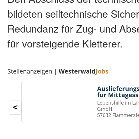
bildeten seiltechnische Siche
Redundanz für Zug- und Abse
für vorsteigende Kletterer.
Stellenanzeigen |
Westerwald
Jobs
Auslieferungs
für Mittages
Lebenshilfe im La
<
GmbH
57632 Flammersf