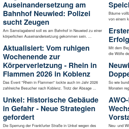
Auseinandersetzung am
Speic
Bahnhof Neuwied: Polizei
Bäume vollb
von einem k
sucht Zeugen
Erster
Am Samstagabend soll es am Bahnhof in Neuwied zu einer
körperlichen Auseinandersetzung gekommen sein. ...
Erfol
Aktualisiert: Vom ruhigen
Mit dem Beg
die Wölfe d
Wochenende zur
Körperverletzung - Rhein in
Neuwi
Flammen 2026 in Koblenz
Doppe
Das Event "Rhein in Flammen" lockte auch im Jahr 2026
So wie bund
zahlreiche Besucher nach Koblenz. Trotz der Absage ...
Monaten rege
Unkel: Historische Gebäude
AWO-K
in Gefahr - Neue Strategien
Wechs
gefordert
Vorst
Die Sperrung der Frankfurter Straße in Unkel wegen des
Neu- und W