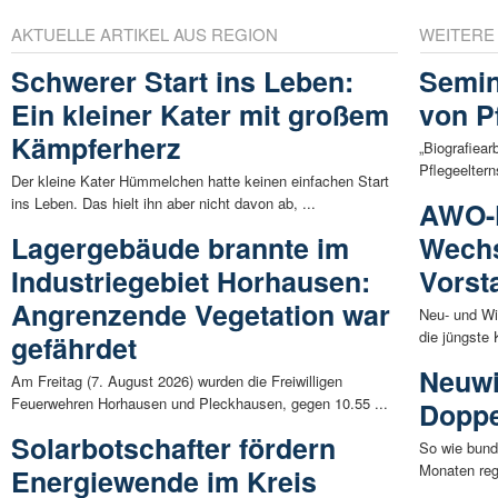
AKTUELLE ARTIKEL AUS REGION
WEITERE
Schwerer Start ins Leben:
Semin
Ein kleiner Kater mit großem
von P
Kämpferherz
„Biografiea
Pflegeelter
Der kleine Kater Hümmelchen hatte keinen einfachen Start
ins Leben. Das hielt ihn aber nicht davon ab, ...
AWO-K
Lagergebäude brannte im
Wechs
Industriegebiet Horhausen:
Vorst
Angrenzende Vegetation war
Neu- und W
die jüngste 
gefährdet
Neuwi
Am Freitag (7. August 2026) wurden die Freiwilligen
Feuerwehren Horhausen und Pleckhausen, gegen 10.55 ...
Doppe
Solarbotschafter fördern
So wie bund
Monaten rege
Energiewende im Kreis