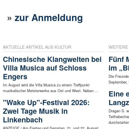
»
zur Anmeldung
AKTUELLE ARTIKEL AUS KULTUR
WEITERE
Chinesische Klangwelten bei
Fünf 
Villa Musica auf Schloss
im „B
Engers
Die Freund
September, w
Im August wird die Villa Musica zu einem Treffpunkt
musikalischer Meisterwerke aus Ost und West. Neben ...
Eine 
"Wake Up"-Festival 2026:
Langz
Zwei Tage Musik in
Dragan S. w
Teilhabecha
Linkenbach
durchstarten.
ANZEIGE | Am Freitag und Samstag, 21. und 22. August