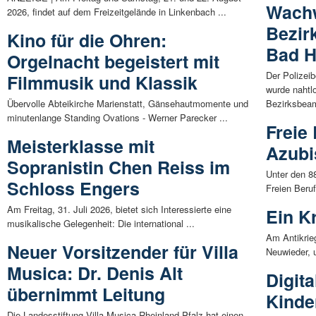
Wachw
2026, findet auf dem Freizeitgelände in Linkenbach ...
Bezir
Kino für die Ohren:
Bad H
Orgelnacht begeistert mit
Der Polizei
Filmmusik und Klassik
wurde nahtl
Übervolle Abteikirche Marienstatt, Gänsehautmomente und
Bezirksbeam
minutenlange Standing Ovations - Werner Parecker ...
Freie
Meisterklasse mit
Azubi
Sopranistin Chen Reiss im
Unter den 8
Schloss Engers
Freien Beru
Am Freitag, 31. Juli 2026, bietet sich Interessierte eine
Ein K
musikalische Gelegenheit: Die international ...
Am Antikrie
Neuer Vorsitzender für Villa
Neuwieder, 
Musica: Dr. Denis Alt
Digit
übernimmt Leitung
Kinde
Die Landesstiftung Villa Musica Rheinland-Pfalz hat einen