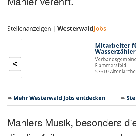
Mahler verehrt.
Stellenanzeigen |
Westerwald
Jobs
Mitarbeiter f
Wasserzähler
Verbandsgemeinde
<
Flammersfeld
57610 Altenkirch
⇒
Mehr Westerwald Jobs entdecken
| ⇒
Ste
Mahlers Musik, besonders di