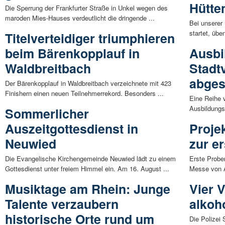
Hütte
Die Sperrung der Frankfurter Straße in Unkel wegen des
maroden Mies-Hauses verdeutlicht die dringende ...
Bei unserer
startet, übe
Titelverteidiger triumphieren
beim Bärenkopplauf in
Ausbi
Waldbreitbach
Stadt
abges
Der Bärenkopplauf in Waldbreitbach verzeichnete mit 423
Finishern einen neuen Teilnehmerrekord. Besonders ...
Eine Reihe 
Ausbildungs
Sommerlicher
Auszeitgottesdienst in
Proje
Neuwied
zur e
Die Evangelische Kirchengemeinde Neuwied lädt zu einem
Erste Probe
Gottesdienst unter freiem Himmel ein. Am 16. August ...
Messe von A
Musiktage am Rhein: Junge
Vier 
Talente verzaubern
alkoh
historische Orte rund um
Die Polizei