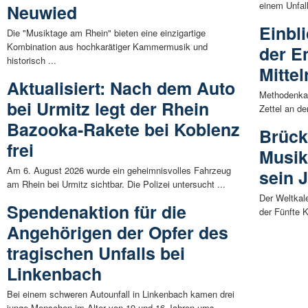
einem Unfall
Neuwied
Einbl
Die "Musiktage am Rhein" bieten eine einzigartige
Kombination aus hochkarätiger Kammermusik und
der E
historisch ...
Mittel
Aktualisiert: Nach dem Auto
Methodenkar
bei Urmitz legt der Rhein
Zettel an de
Bazooka-Rakete bei Koblenz
Brück
frei
Musik
Am 6. August 2026 wurde ein geheimnisvolles Fahrzeug
sein 
am Rhein bei Urmitz sichtbar. Die Polizei untersucht ...
Der Weltkal
Spendenaktion für die
der Fünfte K
Angehörigen der Opfer des
tragischen Unfalls bei
Linkenbach
Bei einem schweren Autounfall in Linkenbach kamen drei
junge Menschen im Alter von 19 und 16 Jahren ums ...