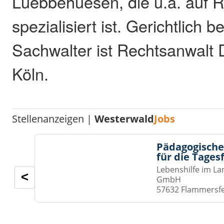
Luebbehuesen, die u.a. auf R
spezialisiert ist. Gerichtlich be
Sachwalter ist Rechtsanwalt D
Köln.
Stellenanzeigen |
Westerwald
Jobs
Pädagogische
für die Tages
Lebenshilfe im La
<
GmbH
57632 Flammersf