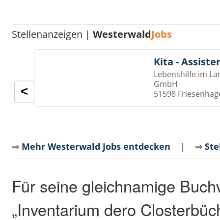
Stellenanzeigen |
Westerwald
Jobs
Kita - Assist
Lebenshilfe im La
GmbH
<
51598 Friesenhag
⇒
Mehr Westerwald Jobs entdecken
| ⇒
Ste
Für seine gleichnamige Buchv
„Inventarium dero Closterbüc