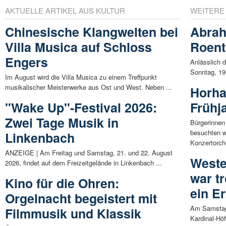
AKTUELLE ARTIKEL AUS KULTUR
WEITERE
Chinesische Klangwelten bei
Abrah
Villa Musica auf Schloss
Roent
Engers
Anlässlich 
Sonntag, 19
Im August wird die Villa Musica zu einem Treffpunkt
musikalischer Meisterwerke aus Ost und West. Neben ...
Horha
"Wake Up"-Festival 2026:
Frühj
Zwei Tage Musik in
Bürgerinnen
besuchten w
Linkenbach
Konzertorche
ANZEIGE | Am Freitag und Samstag, 21. und 22. August
Weste
2026, findet auf dem Freizeitgelände in Linkenbach ...
war t
Kino für die Ohren:
ein Er
Orgelnacht begeistert mit
Am Samstag 
Filmmusik und Klassik
Kardinal-Höf