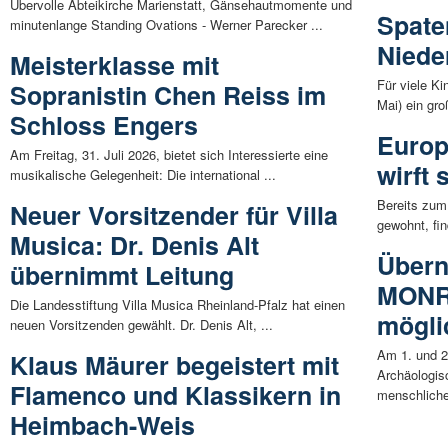
Übervolle Abteikirche Marienstatt, Gänsehautmomente und
Spaten
minutenlange Standing Ovations - Werner Parecker ...
Niede
Meisterklasse mit
Für viele Ki
Sopranistin Chen Reiss im
Mai) ein gro
Schloss Engers
Europ
Am Freitag, 31. Juli 2026, bietet sich Interessierte eine
wirft
musikalische Gelegenheit: Die international ...
Bereits zum
Neuer Vorsitzender für Villa
gewohnt, fin
Musica: Dr. Denis Alt
Übern
übernimmt Leitung
MONR
Die Landesstiftung Villa Musica Rheinland-Pfalz hat einen
mögli
neuen Vorsitzenden gewählt. Dr. Denis Alt, ...
Am 1. und 
Klaus Mäurer begeistert mit
Archäologi
Flamenco und Klassikern in
menschliche
Heimbach-Weis