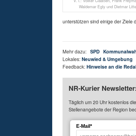
V. l.: Volker Claaßen, Frank Freym
Waldemar Egly und Dietmar Litte
unterstützen sind einige der Ziele
Mehr dazu:
SPD
Kommunalwah
Lokales:
Neuwied & Umgebung
Feedback:
Hinweise an die Reda
NR-Kurier Newsletter
Täglich um 20 Uhr kostenlos die
Stellenangebote der Region be
E-Mail*