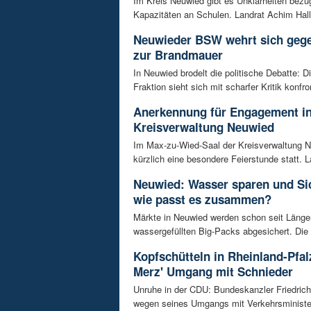
Im Kreis Neuwied gibt es Unklarheiten bezüg
Kapazitäten an Schulen. Landrat Achim Hall
Neuwieder BSW wehrt sich geg
zur Brandmauer
In Neuwied brodelt die politische Debatte: 
Fraktion sieht sich mit scharfer Kritik konfront
Anerkennung für Engagement in
Kreisverwaltung Neuwied
Im Max-zu-Wied-Saal der Kreisverwaltung 
kürzlich eine besondere Feierstunde statt. La
Neuwied: Wasser sparen und Sic
wie passt es zusammen?
Märkte in Neuwied werden schon seit Länge
wassergefüllten Big-Packs abgesichert. Die
Kopfschütteln in Rheinland-Pfal
Merz' Umgang mit Schnieder
Unruhe in der CDU: Bundeskanzler Friedrich
wegen seines Umgangs mit Verkehrsminister 