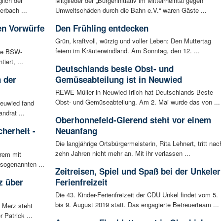
lich der
Mitglieder der „Bürgerinitiativ im Mittelrheintal gegen
erbach ...
Umweltschäden durch die Bahn e.V.“ waren Gäste ...
en Vorwürfe
Den Frühling entdecken
Grün, kraftvoll, würzig und voller Leben: Den Muttertag
feiern im Kräuterwindland. Am Sonntag, den 12. ...
Die BSW-
iert, ...
Deutschlands beste Obst- und
 der
Gemüseabteilung ist in Neuwied
REWE Müller in Neuwied-Irlich hat Deutschlands Beste
Obst- und Gemüseabteilung. Am 2. Mai wurde das von ...
Neuwied fand
ndrat ...
Oberhonnefeld-Gierend steht vor einem
herheit -
Neuanfang
Die langjährige Ortsbürgermeisterin, Rita Lehnert, tritt nac
zehn Jahren nicht mehr an. Mit ihr verlassen ...
rem mit
 sogenannten ...
Zeitreisen, Spiel und Spaß bei der Unkeler
z über
Ferienfreizeit
Die 43. Kinder-Ferienfreizeit der CDU Unkel findet vom 5.
bis 9. August 2019 statt. Das engagierte Betreuerteam ...
 Merz steht
Patrick ...