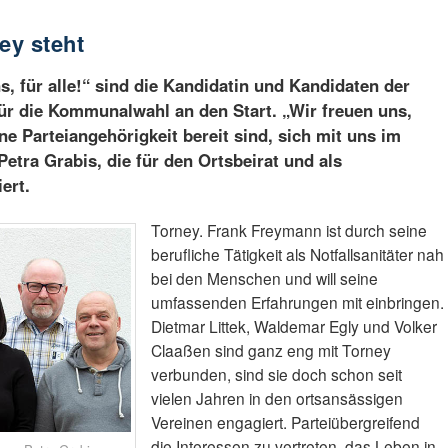
ey steht
s, für alle!“ sind die Kandidatin und Kandidaten der
ür die Kommunalwahl an den Start. „Wir freuen uns,
e Parteiangehörigkeit bereit sind, sich mit uns im
Petra Grabis, die für den Ortsbeirat und als
ert.
Torney. Frank Freymann ist durch seine
berufliche Tätigkeit als Notfallsanitäter nah
bei den Menschen und will seine
umfassenden Erfahrungen mit einbringen.
Dietmar Littek, Waldemar Egly und Volker
Claaßen sind ganz eng mit Torney
verbunden, sind sie doch schon seit
vielen Jahren in den ortsansässigen
Vereinen engagiert. Parteiübergreifend
die Interessen zu vertreten, das Leben in