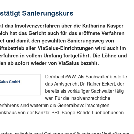
estätigt Sanierungskurs
t das Insolvenzverfahren über die Katharina Kasper
ich hat das Gericht auch für das eröffnete Verfahren
net und damit den gewählten Sanierungsweg von
äftsbetrieb aller ViaSalus-Einrichtungen wird auch im
rfahren in vollem Umfang fortgeführt. Die Löhne und
den ab sofort wieder von ViaSalus bezahlt.
Dernbach/WW. Als Sachwalter bestellte
das Amtsgericht Dr. Rainer Eckert, der
bereits als vorläufiger Sachwalter tätig
war. Für die insolvenzrechtliche
rfahrens sind weiterhin die Generalbevollmächtigten
enkhaus von der Kanzlei BRL Boege Rohde Luebbehuesen
werden weiterhin zwei Optionen geprüft: entweder Veräußerung