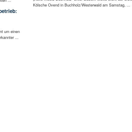
ten ...
Kölsche Ovend in Buchholz/Westerwald am Samstag, ...
betrieb:
m
ent um einen
rkannter ...