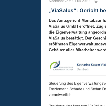
Nachricht vom 01.04.2019
„ViaSalus“: Gericht b
Das Amtsgericht Montabaur ha
ViaSalus GmbH eröffnet. Zugle
die Eigenverwaltung angeord
ViaSalus bestätigt. Der Gesch
eröffneten Eigenverwaltungsve
Gehälter aller Mitarbeiter wer
Steuerung des Eigenverwaltungsve
Friedemann Schade und Stefan D
verantwortlich.
Zur Neuaufstellung von ViaSalus 