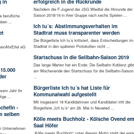
 in
erfolgreich in die Rückrunde
Nachdem die F-Jugend der JSG Wiedtal die Hinrunde der
Saison 2018/19 in ihrer Gruppe nach sechs Spielen ...
 berufliche
ben ...
Ich tu´s: Abstimmungsverhalten im
et
Stadtrat muss transparenter werden
Die Bürgerliste Ich tu´s kritisiert, dass Entscheidungen im
Stadtrat in den späteren Protokollen nicht ...
einAhrEifel eG
Startschuss in die Seilbahn-Saison 2019
Das lange Warten hat ein Ende: Die Seilbahn Koblenz gibt
15.000
am Wochenende den Startschuss für die Seilbahn-Saison
der
...
Bürgerliste Ich tu´s hat Liste für
esem Jahr ihr
Kommunalwahl aufgestellt
ige ...
Mit insgesamt 18 Kandidatinnen und Kandidaten tritt die
chefin -
Bürgerliste „Ich tu´s“ am 26. Mai in Neuwied ...
im selben
Kölle meets Buchholz - Kölsche Ovend e
Saal Höfer
en Unternehmen
„Kölle meets Buchholz“ unter diesem Motto steht der erst