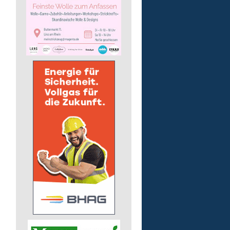
Arbeitstrainer/-in (m/w/
Lebenshilfe im Landkreis Altenk
GmbH
57610 Altenkirchen (Westerwald