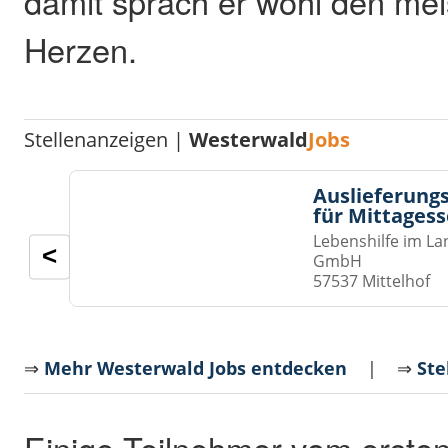
damit sprach er wohl den me
Herzen.
Stellenanzeigen |
Westerwald
Jobs
Auslieferungs
für Mittages
Lebenshilfe im La
<
GmbH
57537 Mittelhof
⇒
Mehr Westerwald Jobs entdecken
| ⇒
Ste