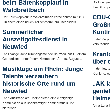
beim Bärenkopplauf in
Die Energie
ihre Stromp
Waldbreitbach
CDU-O
Der Bärenkopplauf in Waldbreitbach verzeichnete mit 423
Finishern einen neuen Teilnehmerrekord. Besonders ...
Großm
Sommerlicher
Kontin
Auszeitgottesdienst in
In der jüng
Vorsitzende 
Neuwied
Krani
Die Evangelische Kirchengemeinde Neuwied lädt zu einem
Gottesdienst unter freiem Himmel ein. Am 16. August ...
über 
Musiktage am Rhein: Junge
In den letz
Kraniche, od
Talente verzaubern
historische Orte rund um
„AK l
Neuwied
genie
Heims
Die "Musiktage am Rhein" bieten eine einzigartige
Kombination aus hochkarätiger Kammermusik und
Anna-Lena F
historisch ...