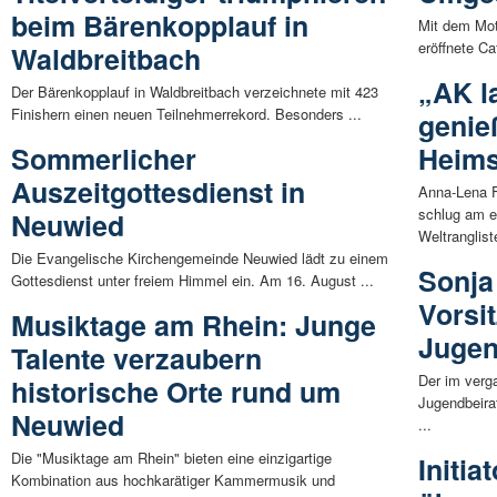
beim Bärenkopplauf in
Mit dem Mott
eröffnete C
Waldbreitbach
„AK l
Der Bärenkopplauf in Waldbreitbach verzeichnete mit 423
Finishern einen neuen Teilnehmerrekord. Besonders ...
genie
Sommerlicher
Heims
Auszeitgottesdienst in
Anna-Lena F
schlug am e
Neuwied
Weltrangliste
Die Evangelische Kirchengemeinde Neuwied lädt zu einem
Sonja
Gottesdienst unter freiem Himmel ein. Am 16. August ...
Vorsi
Musiktage am Rhein: Junge
Jugen
Talente verzaubern
Der im ver
historische Orte rund um
Jugendbeira
Neuwied
...
Die "Musiktage am Rhein" bieten eine einzigartige
Initi
Kombination aus hochkarätiger Kammermusik und