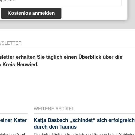
Kostenlos anmelden
WSLETTER
etter erhalten Sie täglich einen Überblick über die
m Kreis Neuwied.
WEITERE ARTIKEL
leiner Kater
Katja Dasbach „schindet“ sich erfolgreich
durch den Taunus
infachen Start
Dierdorfer Läuferin trotzte Eis und Schnee beim „Schinder