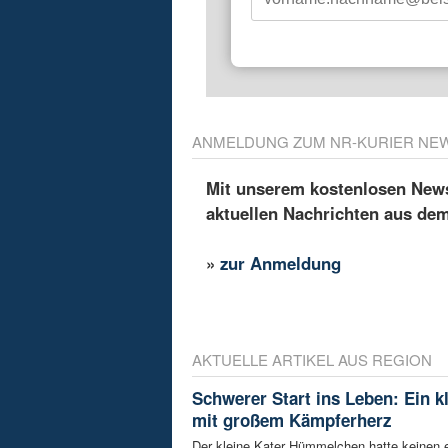
ANMELDUNG ZUM NR-KURIER NE
Mit unserem kostenlosen Newsl
aktuellen Nachrichten aus de
»
zur Anmeldung
AKTUELLE ARTIKEL AUS REGION
Schwerer Start ins Leben: Ein k
mit großem Kämpferherz
Der kleine Kater Hümmelchen hatte keinen e