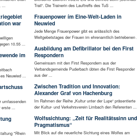
 ...
Trail“. Die Trainerin des Lauftreffs des TuS ...
riegebiet
Frauenpower ím Eine-Welt-Laden in
tion war
Neuwied
Jede Menge Frauenpower gibt es anlässlich des
Weltgebetstages der Frauen im ehrenamtlich betriebenen .
willigen
egen 10.55 ...
Ausbildung am Defibrillator bei den First
iewende im
Respondern
Gemeinsam mit den First Respondern aus der
Verbandsgemeinde Puderbach übten die First Responder
eitbach
aus der ...
ses Neuwied ...
Zwischen Tradition und Innovation:
artschuss
Alexander Graf von Hachenburg
Im Rahmen der Reihe „Kultur unter der Lupe“ präsentierte
ur umfassenden
der Kultur- und Verkehrsverein Limbach den Referenten ...
erste ...
Wolfssichtung: „Zeit für Realitätssinn und
ltung
Pragmatismus“
Mit Blick auf die neuerliche Sichtung eines Wolfes am
staltung "Rhein