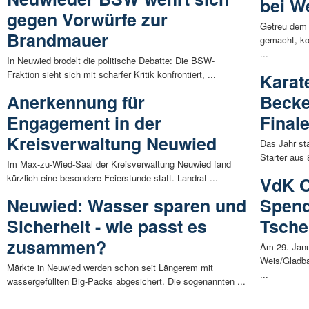
bei W
gegen Vorwürfe zur
Getreu dem 
Brandmauer
gemacht, ko
...
In Neuwied brodelt die politische Debatte: Die BSW-
Fraktion sieht sich mit scharfer Kritik konfrontiert, ...
Karat
Anerkennung für
Becke
Engagement in der
Final
Kreisverwaltung Neuwied
Das Jahr sta
Starter aus
Im Max-zu-Wied-Saal der Kreisverwaltung Neuwied fand
kürzlich eine besondere Feierstunde statt. Landrat ...
VdK O
Neuwied: Wasser sparen und
Spend
Sicherheit - wie passt es
Tsche
zusammen?
Am 29. Janu
Weis/Gladba
Märkte in Neuwied werden schon seit Längerem mit
...
wassergefüllten Big-Packs abgesichert. Die sogenannten ...