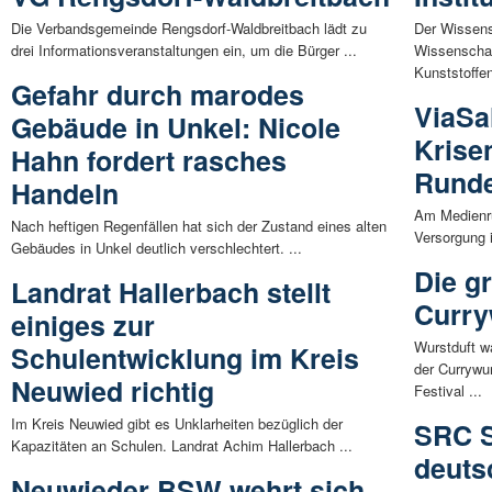
Die Verbandsgemeinde Rengsdorf-Waldbreitbach lädt zu
Der Wissens
drei Informationsveranstaltungen ein, um die Bürger ...
Wissenschaf
Kunststoffen
Gefahr durch marodes
ViaSa
Gebäude in Unkel: Nicole
Krise
Hahn fordert rasches
Rund
Handeln
Am Medienr
Nach heftigen Regenfällen hat sich der Zustand eines alten
Versorgung i
Gebäudes in Unkel deutlich verschlechtert. ...
Die g
Landrat Hallerbach stellt
Curry
einiges zur
Wurstduft w
Schulentwicklung im Kreis
der Currywu
Neuwied richtig
Festival ...
Im Kreis Neuwied gibt es Unklarheiten bezüglich der
SRC S
Kapazitäten an Schulen. Landrat Achim Hallerbach ...
deuts
Neuwieder BSW wehrt sich