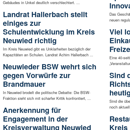
Gebäudes in Unkel deutlich verschlechtert. ...
Innova
Landrat Hallerbach stellt
Das Geschäf
neuen regul
einiges zur
Schulentwicklung im Kreis
Viel 
Neuwied richtig
Einka
Freize
Im Kreis Neuwied gibt es Unklarheiten bezüglich der
Kapazitäten an Schulen. Landrat Achim Hallerbach ...
Eine 40-seit
„Veranstaltu
Neuwieder BSW wehrt sich
gegen Vorwürfe zur
Sind 
Brandmauer
Richt
heuti
In Neuwied brodelt die politische Debatte: Die BSW-
Fraktion sieht sich mit scharfer Kritik konfrontiert, ...
Sind die üb
noch aktuel
Anerkennung für
Engagement in der
Resta
Kreisverwaltung Neuwied
Kreis