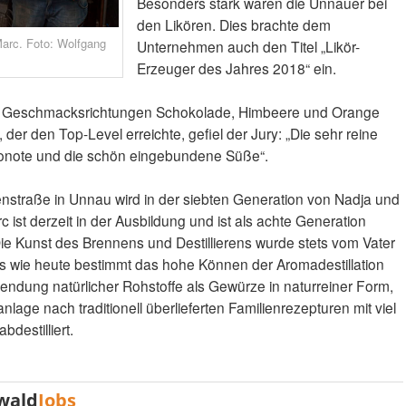
Besonders stark waren die Unnauer bei
den Likören. Dies brachte dem
arc. Foto: Wolfgang
Unternehmen auch den Titel „Likör-
Erzeuger des Jahres 2018“ ein.
den Geschmacksrichtungen Schokolade, Himbeere und Orange
der den Top-Level erreichte, gefiel der Jury: „Die sehr reine
konote und die schön eingebundene Süße“.
nstraße in Unnau wird in der siebten Generation von Nadja und
st derzeit in der Ausbildung und ist als achte Generation
Die Kunst des Brennens und Destillierens wurde stets vom Vater
 wie heute bestimmt das hohe Können der Aromadestillation
ndung natürlicher Rohstoffe als Gewürze in naturreiner Form,
lage nach traditionell überlieferten Familienrezepturen mit viel
bdestilliert.
wald
Jobs