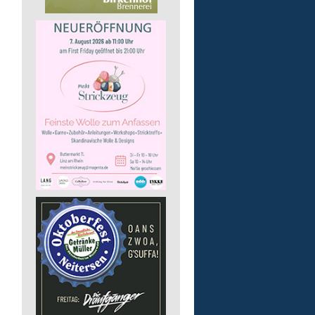
Auslieferungsfahrer/-in
für Mittagessen
Lebenshilfe im Landkreis Altenk
GmbH
57537 Mittelhof