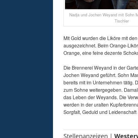
Nadja und Jochen Weyand mit Sohn M
Tischler
Mit Gold wurden die Liköre mit 
ausgezeichnet. Beim Orange-Likör, 
Orange, eine feine dezente Scho
Die Brennerei Weyand in der Garte
Jochen Weyand geführt. Sohn Marc i
bereits mit im Unternehmen tätig. 
zum Sohne weitergegeben. Damals
das Leben der Weyands. Die Verwe
werden in der uralten Kupferbrennan
Sorgfalt, Geduld und Leidenschaft a
Stellenanzeigen |
Wester