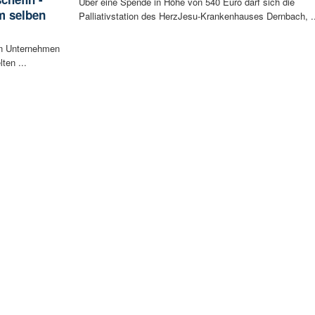
Über eine Spende in Höhe von 540 Euro darf sich die
im selben
Palliativstation des HerzJesu-Krankenhauses Dernbach, ..
en Unternehmen
ten ...