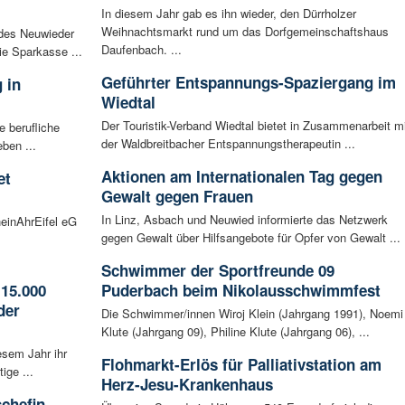
In diesem Jahr gab es ihn wieder, den Dürrholzer
Weihnachtsmarkt rund um das Dorfgemeinschaftshaus
 des Neuwieder
Daufenbach. ...
ie Sparkasse ...
Geführter Entspannungs-Spaziergang im
 in
Wiedtal
Der Touristik-Verband Wiedtal bietet in Zusammenarbeit mi
 berufliche
der Waldbreitbacher Entspannungstherapeutin ...
ben ...
Aktionen am Internationalen Tag gegen
et
Gewalt gegen Frauen
In Linz, Asbach und Neuwied informierte das Netzwerk
einAhrEifel eG
gegen Gewalt über Hilfsangebote für Opfer von Gewalt ...
Schwimmer der Sportfreunde 09
15.000
Puderbach beim Nikolausschwimmfest
der
Die Schwimmer/innen Wiroj Klein (Jahrgang 1991), Noemi
Klute (Jahrgang 09), Philine Klute (Jahrgang 06), ...
esem Jahr ihr
Flohmarkt-Erlös für Palliativstation am
ige ...
Herz-Jesu-Krankenhaus
chefin -