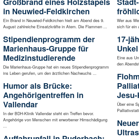
Großbrand eines Holzstapels
Stadt
in Neuwied-Feldkirchen
fröhl
Ein Brand in Neuwied-Feldkirchen hielt am Abend des 9.
Wer aus Wei
August zahlreiche Einsatzkräfte in Atem. Die Flammen ...
sich für ein
Stipendienprogramm der
17-jä
Marienhaus-Gruppe für
Unkel 
Medizinstudierende
Eine aus Un
den Abendst
Die Marienhaus-Gruppe hat ein neues Stipendienprogramm
ins Leben gerufen, um den ärztlichen Nachwuchs ...
Flohm
Humor als Brücke:
Pallia
Angehörigentreffen in
Jesu-
Vallendar
Über eine S
Palliativst
In der BDH-Klinik Vallendar steht ein Treffen bevor.
Angehörige von Menschen mit erworbener Hirnschädigung
Neuer
...
Ultras
Auffahrunfall in Puderbach: