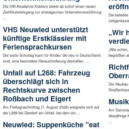
eröffn
Die IHK-Akademie Koblenz bietet ab sofort einen neuen
Zertifikatslehrgang zur strategischen Unternehmensführung
Die beliebt
...
zeitgenössis
VHS Neuwied unterstützt
„Wir 
künftige Erstklässler mit
verdi
Feriensprachkursen
„Wie schön,
Der erste Schultag kann für Kinder, die neu in Deutschland
begrüßten al
sind, eine besondere Herausforderung darstellen. ...
Richt
Unfall auf L268: Fahrzeug
Oberr
überschlägt sich in
Der Neubau 
Rechtskurve zwischen
Straßenhaus
Roßbach und Elgert
Musik
Am Freitagnachmittag (7. August 2026) ereignete sich auf
Am Samstag
der L268 bei Dierdorf ein Unfall, bei dem ein ...
diesjährige
...
Neuwied: Suppenküche "eat