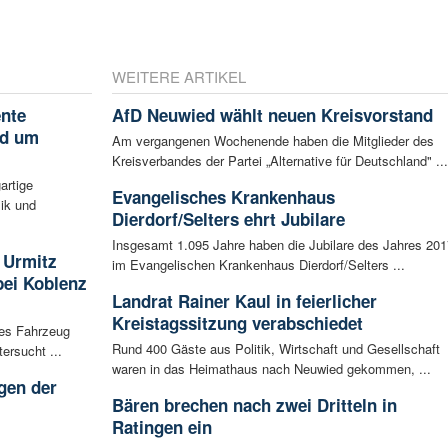
WEITERE ARTIKEL
ente
AfD Neuwied wählt neuen Kreisvorstand
nd um
Am vergangenen Wochenende haben die Mitglieder des
Kreisverbandes der Partei „Alternative für Deutschland" ...
artige
Evangelisches Krankenhaus
ik und
Dierdorf/Selters ehrt Jubilare
Insgesamt 1.095 Jahre haben die Jubilare des Jahres 201
 Urmitz
im Evangelischen Krankenhaus Dierdorf/Selters ...
bei Koblenz
Landrat Rainer Kaul in feierlicher
Kreistagssitzung verabschiedet
les Fahrzeug
Rund 400 Gäste aus Politik, Wirtschaft und Gesellschaft
ersucht ...
waren in das Heimathaus nach Neuwied gekommen, ...
gen der
Bären brechen nach zwei Dritteln in
i
Ratingen ein