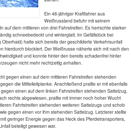
Ein 48-jähriger Kraftfahrer aus
Weißrussland befuhr mit seinem
n auf dem mittleren von drei Fahrstreifen. Es herrschte starker
tändig schneebedeckt und winterglatt. Im Gefällstück bei
berhaid) hatte sich bereits der geschilderte Verkehrsunfall
ren hierdurch blockiert. Der Weißrusse näherte sich mit nach den
windigkeit und konnte hinter den bereits schadenfrei hinter
zeugen nicht mehr rechtzeitig anhalten.
ucht gegen einen auf dem mittleren Fahrstreifen stehenden
egen die Mittelleitplanke. Anschließend prallte er mit ebenfalls
gegen einen auf dem linken Fahrstreifen stehenden Sattelzug.
ch rechts abgewiesen, prallte mit immer noch hoher Wucht
leren Fahrtstreifen stehenden weiteren Sattelzugs und schob
owie gegen einen vor ihm stehenden Sattelzug. Letzterer stellte
e mit geringer Energie gegen das Heck des Pferdetransporters,
fall beteiligt gewesen war.