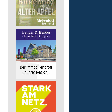
Kita - Assistenz (m/w/d)
Lebenshilfe im Landkreis Altenk
GmbH
51598 Friesenhagen