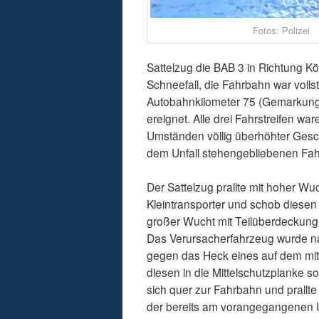
Fotos: Polizei
Sattelzug die BAB 3 in Richtung Köl
Schneefall, die Fahrbahn war volls
Autobahnkilometer 75 (Gemarkung O
ereignet. Alle drei Fahrstreifen wa
Umständen völlig überhöhter Gesch
dem Unfall stehengebliebenen Fahr
Der Sattelzug prallte mit hoher W
Kleintransporter und schob diesen g
großer Wucht mit Teilüberdeckung 
Das Verursacherfahrzeug wurde na
gegen das Heck eines auf dem mitt
diesen in die Mittelschutzplanke s
sich quer zur Fahrbahn und prallt
der bereits am vorangegangenen Un