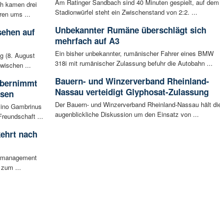
Am Ratinger Sandbach sind 40 Minuten gespielt, auf dem
ch kamen drei
Stadionwürfel steht ein Zwischenstand von 2:2. ...
ren ums ...
Unbekannter Rumäne überschlägt sich
sehen auf
mehrfach auf A3
Ein bisher unbekannter, rumänischer Fahrer eines BMW
g (8. August
318i mit rumänischer Zulassung befuhr die Autobahn ...
wischen ...
Bauern- und Winzerverband Rheinland-
 übernimmt
Nassau verteidigt Glyphosat-Zulassung
usen
Der Bauern- und Winzerverband Rheinland-Nassau hält di
sino Gambrinus
augenblickliche Diskussion um den Einsatz von ...
reundschaft ...
ehrt nach
iermanagement
 zum ...