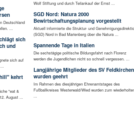
Wolf Stiftung und durch Teilankauf der Ernst ...
ge
SGD Nord: Natura 2000
rsen
Bewirtschaftungsplanung vorgestellt
 in Deutschland
len. ...
Aktuell informierte die Struktur- und Genehmigungsdirekti
(SGD) Nord in Bad Marienberg über die Natura ...
chlägt sich
Spannende Tage in Italien
ch und
Die sechstägige politische Bildungsfahrt nach Florenz
werden die Jugendlichen nicht so schnell vergessen. ...
gnete sich auf
...
Langjährige Mitglieder des SV Feldkirchen
wurden geehrt
ill" kehrt
Im Rahmen des diesjährigen Ehrenamtstages des
Fußballkreises Westerwald/Wied wurden zum wiederholte
che "eat &
...
12. August ...