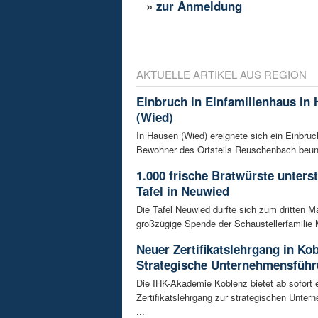
»
zur Anmeldung
AKTUELLE ARTIKEL AUS REGION
Einbruch in Einfamilienhaus in
(Wied)
In Hausen (Wied) ereignete sich ein Einbruch
Bewohner des Ortsteils Reuschenbach beunru
1.000 frische Bratwürste unters
Tafel in Neuwied
Die Tafel Neuwied durfte sich zum dritten Ma
großzügige Spende der Schaustellerfamilie 
Neuer Zertifikatslehrgang in Ko
Strategische Unternehmensfüh
Die IHK-Akademie Koblenz bietet ab sofort 
Zertifikatslehrgang zur strategischen Unte
...