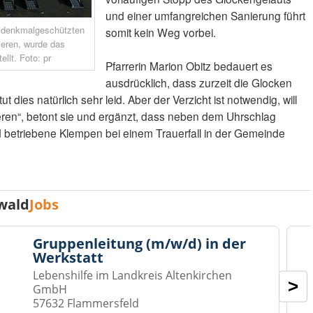
und einer umfangreichen Sanierung führt
 denkmalgeschützten
somit kein Weg vorbei.
ieren, wurde das
ellt. Foto: pr
Pfarrerin Marion Obitz bedauert es
ausdrücklich, dass zurzeit die Glocken
tut dies natürlich sehr leid. Aber der Verzicht ist notwendig, will
ren“, betont sie und ergänzt, dass neben dem Uhrschlag
betriebene Klempen bei einem Trauerfall in der Gemeinde
wald
Jobs
Gruppenleitung (m/w/d) in der
Werkstatt
Lebenshilfe im Landkreis Altenkirchen
>
GmbH
57632 Flammersfeld