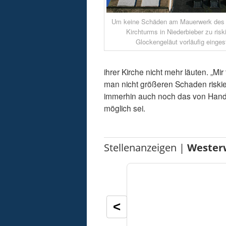
Um keine Schäden am Mauerwerk des
Kirchturms in Niederbieber zu risk
Glockengeläut vorläufig eingest
ihrer Kirche nicht mehr läuten. „Mir 
man nicht größeren Schaden riskie
immerhin auch noch das von Hand 
möglich sei.
Stellenanzeigen |
Wester
<