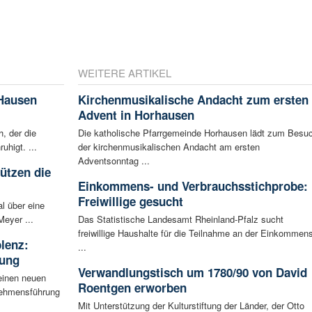
WEITERE ARTIKEL
 Hausen
Kirchenmusikalische Andacht zum ersten
Advent in Horhausen
, der die
Die katholische Pfarrgemeinde Horhausen lädt zum Besu
higt. ...
der kirchenmusikalischen Andacht am ersten
Adventsonntag ...
tützen die
Einkommens- und Verbrauchsstichprobe:
Freiwillige gesucht
l über eine
Meyer ...
Das Statistische Landesamt Rheinland-Pfalz sucht
freiwillige Haushalte für die Teilnahme an der Einkommens
blenz:
...
rung
Verwandlungstisch um 1780/90 von David
einen neuen
Roentgen erworben
rnehmensführung
Mit Unterstützung der Kulturstiftung der Länder, der Otto