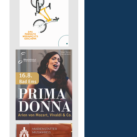
Pädagogische Fachkraft
für die Wohnstätte
Lebenshilfe im Landkreis Altenk
GmbH
57632 Flammersfeld